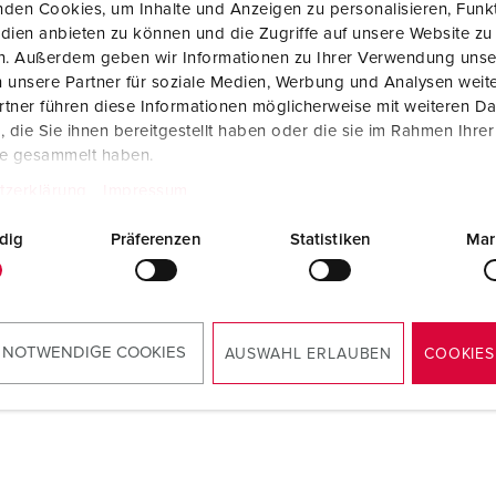
den Cookies, um Inhalte und Anzeigen zu personalisieren, Funkt
Internasjonale standarder for stikkforbindelser
B
TILBAKE TIL INNLOGGI
dien anbieten zu können und die Zugriffe auf unsere Website zu
en. Außerdem geben wir Informationen zu Ihrer Verwendung unse
Data-/nettverksteknikk
F
 unsere Partner für soziale Medien, Werbung und Analysen weite
tner führen diese Informationen möglicherweise mit weiteren D
Produkter med utvidede utførelser og tilleggsprodukter
C
die Sie ihnen bereitgestellt haben oder die sie im Rahmen Ihre
te gesammelt haben.
Tilbehør
T
tzerklärung
Impressum
A
dig
Präferenzen
Statistiken
Mar
 NOTWENDIGE COOKIES
AUSWAHL ERLAUBEN
COOKIES