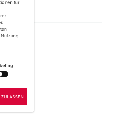
ionen für
rannvern og beredskap
NG
rer
or kjølecontainere
r.
aten
amping
r Nutzung
M iht. tysk militær standard
rrangementsteknikk
keting
 ZULASSEN