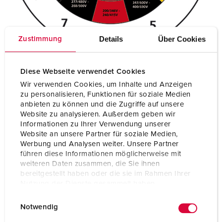
Details
Über Cookies
Zustimmung
Diese Webseite verwendet Cookies
* Klokkeposisjoner som ikke er standardisert og dermed ledige for
spesiell bruk av stikkforbindelser. ** Klokkeposisjoner som ikke er i
Wir verwenden Cookies, um Inhalte und Anzeigen
bruk
zu personalisieren, Funktionen für soziale Medien
anbieten zu können und die Zugriffe auf unsere
Website zu analysieren. Außerdem geben wir
Informationen zu Ihrer Verwendung unserer
Klokkeposisjonen
viser posisjonen til
Website an unsere Partner für soziale Medien,
Werbung und Analysen weiter. Unsere Partner
beskyttelseslederkontakten på den spenningsførende siden
führen diese Informationen möglicherweise mit
for pluggenheter – på bildet (over) står for eksempel
weiteren Daten zusammen, die Sie ihnen
beskyttelseslederkontakten til skjøteuttaket på klokka 6.
bereitgestellt haben oder die sie im Rahmen Ihrer
Nutzung der Dienste gesammelt haben.
E
Datenschutzerklärung
Impressum
Notwendig
i
Identifikasjonsfargene til pluggene – eller pluggfargene