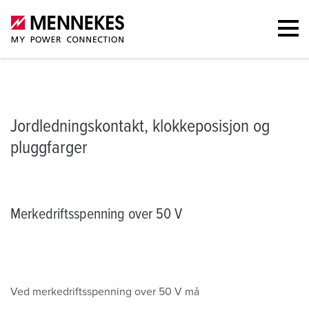
Jordledningskontakt, klokkeposisjon og pluggfarger
Merkedriftssp
Jordledningskontakt, klokkeposisjon og
pluggfarger
Merkedriftsspenning over 50 V
Ved merkedriftsspenning over 50 V må