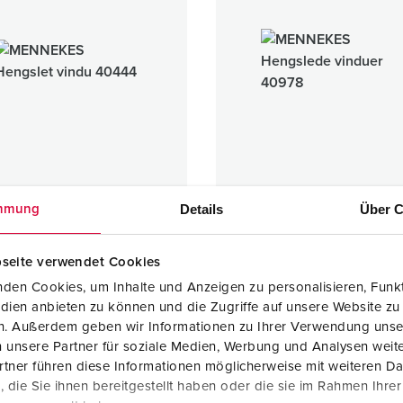
Internasjonale standarder for stikkforbindelser
B
Data-/nettverksteknikk
F
Produkter med utvidede utførelser og tilleggsprodukter
C
Tilbehør
T
A
Details
Über C
mmung
let vindu
Hengslede vinduer
seite verwendet Cookies
1 ARTIKLER
2 ARTIKLER
den Cookies, um Inhalte und Anzeigen zu personalisieren, Funkt
dien anbieten zu können und die Zugriffe auf unsere Website zu
en. Außerdem geben wir Informationen zu Ihrer Verwendung unse
 unsere Partner für soziale Medien, Werbung und Analysen weite
tner führen diese Informationen möglicherweise mit weiteren D
die Sie ihnen bereitgestellt haben oder die sie im Rahmen Ihre