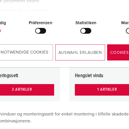
te gesammelt haben.
tzerklärung
Impressum
dig
Präferenzen
Statistiken
Mar
 NOTWENDIGE COOKIES
AUSWAHL ERLAUBEN
COOKIES
ringssett
Hengslet vindu
3 ARTIKLER
1 ARTIKLER
vinduer og monteringssett for enkel montering i tilfelle skadede
ombinasjonene.