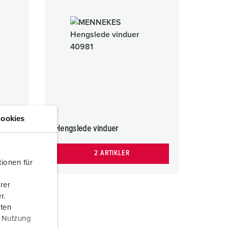
rannvern og beredskap
or kjølecontainere
amping
M iht. tysk militær standard
rrangementsteknikk
ookies
Hengslede vinduer
2 ARTIKLER
ionen für
rer
r.
aten
r Nutzung