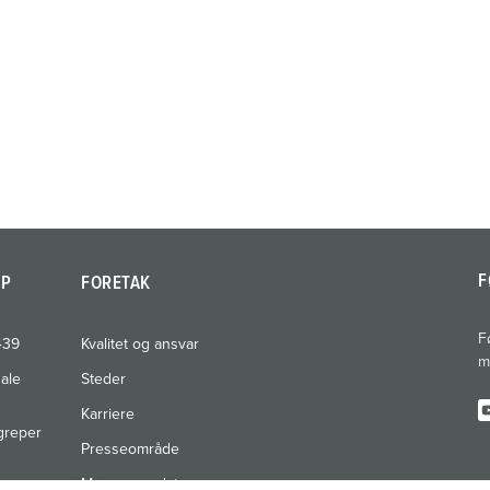
F
AP
FORETAK
F
439
Kvalitet og ansvar
m
nale
Steder
Karriere
greper
Presseområde
Messer og datoer