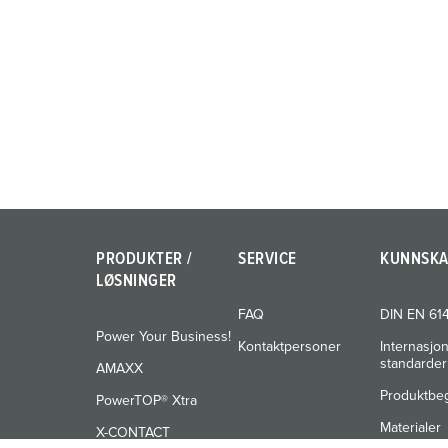
a
h
l
PRODUKTER /
SERVICE
KUNNSK
LØSNINGER
FAQ
DIN EN 61
Power Your Business!
Kontaktpersoner
Internasjo
standarder
AMAXX
Produktbe
PowerTOP® Xtra
Materialer
X-CONTACT