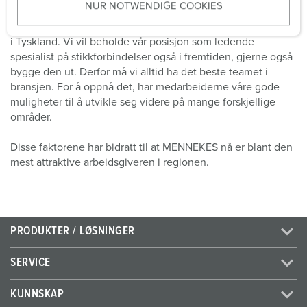
NUR NOTWENDIGE COOKIES
s
w
Globalt har vi over
1.600
medarbeidere, derav to tredjedeler
a
i Tyskland. Vi vil beholde vår posisjon som ledende
h
spesialist på stikkforbindelser også i fremtiden, gjerne også
bygge den ut. Derfor må vi alltid ha det beste teamet i
l
bransjen. For å oppnå det, har medarbeiderne våre gode
muligheter til å utvikle seg videre på mange forskjellige
områder.
Disse faktorene har bidratt til at MENNEKES nå er blant den
mest attraktive arbeidsgiveren i regionen.
PRODUKTER / LØSNINGER
SERVICE
KUNNSKAP