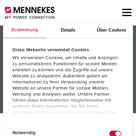
Details
Über Cookies
Zustimmung
PRODUKTER / LØSNINGER
SERVICE
Diese Webseite verwendet Cookies
Wir verwenden Cookies, um Inhalte und Anzeigen
KUNNSKAP
zu personalisieren, Funktionen für soziale Medien
anbieten zu können und die Zugriffe auf unsere
FORETAK
Website zu analysieren. Außerdem geben wir
Informationen zu Ihrer Verwendung unserer
Website an unsere Partner für soziale Medien,
Werbung und Analysen weiter. Unsere Partner
führen diese Informationen möglicherweise mit
weiteren Daten zusammen, die Sie ihnen
bereitgestellt haben oder die sie im Rahmen Ihrer
Nutzung der Dienste gesammelt haben.
© MENNEKES 2026
Alle rettigheter forbeholdt
E
Datenschutzerklärung
Impressum
Notwendig
Impressum
Personvern
Vilkår og betingelser
i