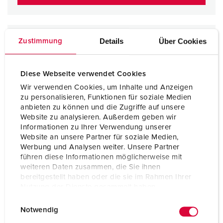
Details
Über Cookies
Zustimmung
Diese Webseite verwendet Cookies
Wir verwenden Cookies, um Inhalte und Anzeigen
zu personalisieren, Funktionen für soziale Medien
anbieten zu können und die Zugriffe auf unsere
Website zu analysieren. Außerdem geben wir
Informationen zu Ihrer Verwendung unserer
Website an unsere Partner für soziale Medien,
Werbung und Analysen weiter. Unsere Partner
führen diese Informationen möglicherweise mit
weiteren Daten zusammen, die Sie ihnen
bereitgestellt haben oder die sie im Rahmen Ihrer
Nutzung der Dienste gesammelt haben.
E
Datenschutzerklärung
Impressum
Notwendig
i