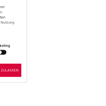
rer
r.
aten
r Nutzung
keting
 ZULASSEN