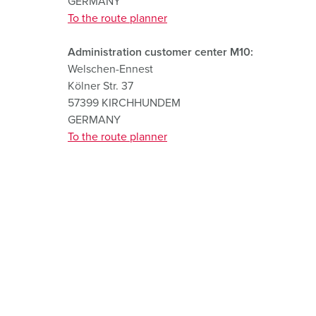
GERMANY
s
To the route planner
a
u
Administration customer center M10:
s
Welschen-Ennest
w
Kölner Str. 37
a
57399 KIRCHHUNDEM
h
GERMANY
l
To the route planner