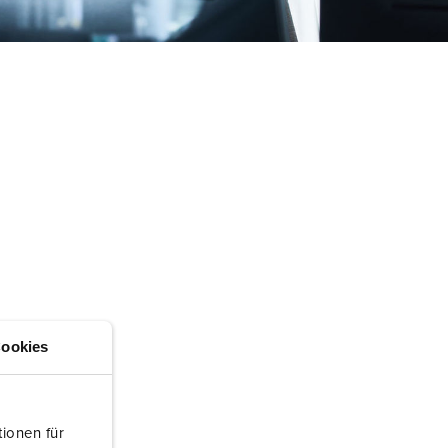
rannvern og beredskap
or kjølecontainere
amping
M iht. tysk militær standard
rrangementsteknikk
ookies
ionen für