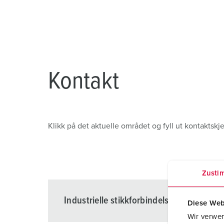
AMAXX
Gruvedrift
Ekstra lav spenning
Steder
X-CONTACT
Jernbane og trafikk
Verft
Messer og utstillinger
Kontakt
Industriell bruk
Klikk på det aktuelle området og fyll ut kontaktskj
Zusti
Industrielle stikkforbindelser
Diese Web
Wir verwen