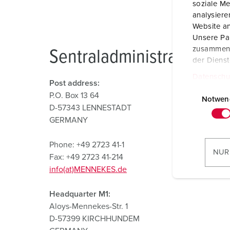
soziale Me
analysier
Website an
Unsere Par
zusammen, 
Sentraladministrasjon
der Diens
Datenschu
Post address:
E
P.O. Box 13 64
i
Notwen
D-57343 LENNESTADT
n
GERMANY
w
i
Phone: +49 2723 41-1
l
NUR
Fax: +49 2723 41-214
l
info(at)MENNEKES.de
i
g
Headquarter M1:
u
Aloys-Mennekes-Str. 1
n
D-57399 KIRCHHUNDEM
g