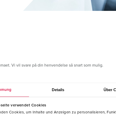
Internasjonale standarder for stikkforbindelser
B
Data-/nettverksteknikk
F
Produkter med utvidede utførelser og tilleggsprodukter
C
Tilbehør
T
A
emaet. Vi vil svare på din henvendelse så snart som mulig.
Details
Über C
mmung
Presseområde
seite verwendet Cookies
den Cookies, um Inhalte und Anzeigen zu personalisieren, Funkt