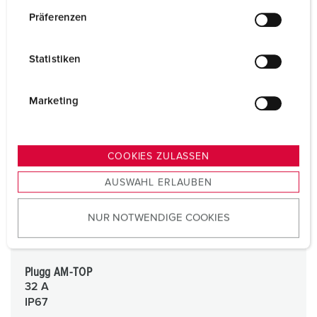
w
Präferenzen
i
l
Statistiken
l
i
g
Marketing
u
n
g
COOKIES ZULASSEN
s
AUSWAHL ERLAUBEN
a
u
NUR NOTWENDIGE COOKIES
s
w
a
h
Plugg AM-TOP
32 A
l
IP67