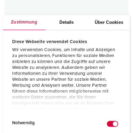
Details
Über Cookies
Zustimmung
Diese Webseite verwendet Cookies
Wir verwenden Cookies, um Inhalte und Anzeigen
zu personalisieren, Funktionen für soziale Medien
Stikkontakter for påmontering
anbieten zu können und die Zugriffe auf unsere
32 A
Website zu analysieren. Außerdem geben wir
IP67
Informationen zu Ihrer Verwendung unserer
Website an unsere Partner für soziale Medien,
1 ARTIKLER
Werbung und Analysen weiter. Unsere Partner
führen diese Informationen möglicherweise mit
weiteren Daten zusammen, die Sie ihnen
bereitgestellt haben oder die sie im Rahmen Ihrer
Nutzung der Dienste gesammelt haben.
E
Datenschutzerklärung
Impressum
Notwendig
i
n