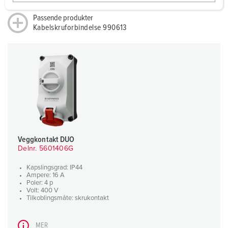
w
a
Passende produkter
h
Kabelskruforbindelse 990613
l
Veggkontakt DUO
Delnr. 5601406G
Kapslingsgrad: IP44
Ampere: 16 A
Poler: 4 p
Volt: 400 V
Tilkoblingsmåte: skrukontakt
MER