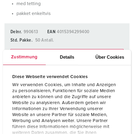
med tetting
pakket enkeltvis
Delnr.
990613
EAN
4015394299400
Std. Pakke.
50 Antall.
LEGG TIL I BOKMERKER
Details
Über Cookies
Zustimmung
Du kan administrere produktene våre i ulike lister i
handleliste-/handlekurvområdet.
Diese Webseite verwendet Cookies
Wir verwenden Cookies, um Inhalte und Anzeigen
Min liste
(0)
LEGG TIL
zu personalisieren, Funktionen für soziale Medien
anbieten zu können und die Zugriffe auf unsere
OPPRETT EN NY LISTE
Website zu analysieren. Außerdem geben wir
Informationen zu Ihrer Verwendung unserer
Website an unsere Partner für soziale Medien,
Werbung und Analysen weiter. Unsere Partner
führen diese Informationen möglicherweise mit
weiteren Daten zusammen, die Sie ihnen