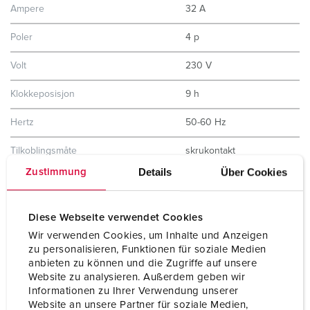
Ampere
32 A
Poler
4 p
Volt
230 V
Klokkeposisjon
9 h
Hertz
50-60 Hz
Tilkoblingsmåte
skrukontakt
Details
Über Cookies
Zustimmung
Kontakt
X-CONTACT
Kapslingsgrad
IP44
Diese Webseite verwendet Cookies
Wir verwenden Cookies, um Inhalte und Anzeigen
Husmateriale
kunststoff
zu personalisieren, Funktionen für soziale Medien
anbieten zu können und die Zugriffe auf unsere
Vekt
1400 g
Website zu analysieren. Außerdem geben wir
Informationen zu Ihrer Verwendung unserer
Kontrollmerke
CB Zertifikat
CQC
Website an unsere Partner für soziale Medien,