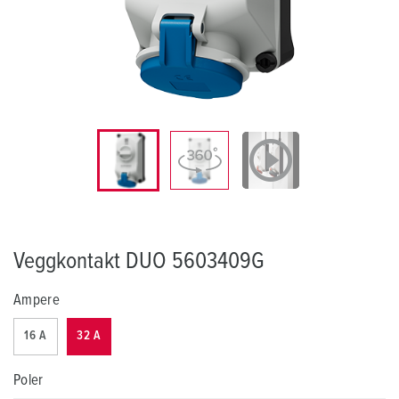
Veggkontakt DUO 5603409G
Ampere
16 A
32 A
Poler