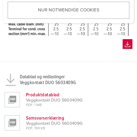
u
NUR NOTWENDIGE COOKIES
s
w
a
h
l
Datablad og nedlastinger
Veggkontakt DUO 5603409G
Produktdatablad
Veggkontakt DUO 5603409G
PDF, 1 MB
Samsvarserklæring
Veggkontakt DUO 5603409G
PDF, 199 KB