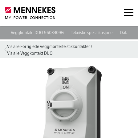
Veggkontakt DUO 5603409G
Tekniske spesifikasjoner
Datablad 
Vis alle Forriglede veggmonterte stikkontakter
/
Vis alle Veggkontakt DUO