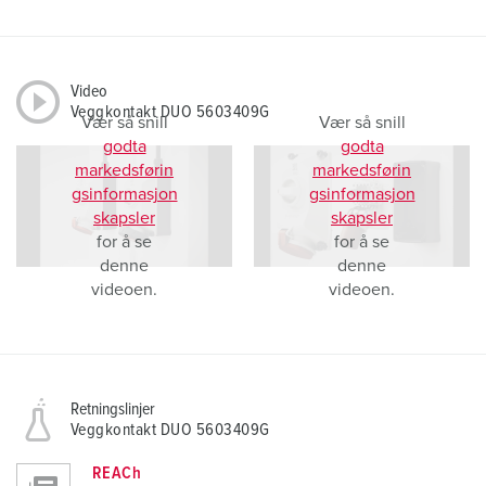
Video
Veggkontakt DUO 5603409G
Vær så snill
Vær så snill
godta
godta
markedsførin
markedsførin
gsinformasjon
gsinformasjon
skapsler
skapsler
for å se
for å se
denne
denne
videoen.
videoen.
Retningslinjer
Veggkontakt DUO 5603409G
REACh