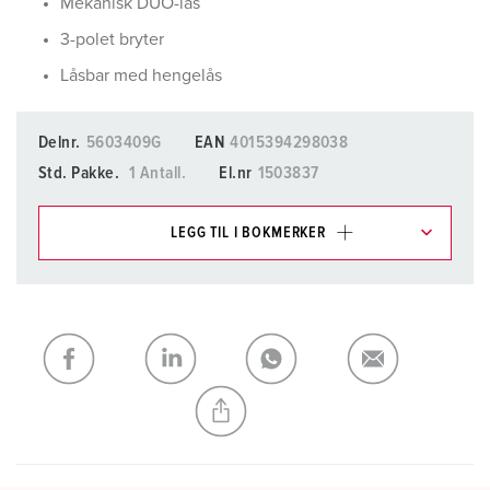
Mekanisk DUO-lås
3-polet bryter
Låsbar med hengelås
Delnr.
5603409G
EAN
4015394298038
Std. Pakke.
1 Antall.
El.nr
1503837
LEGG TIL I BOKMERKER
Du kan administrere produktene våre i ulike lister i
handleliste-/handlekurvområdet.
Min liste
(0)
LEGG TIL
OPPRETT EN NY LISTE