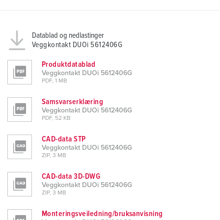
a
h
l
Datablad og nedlastinger
Veggkontakt DUOi 5612406G
Produktdatablad
Veggkontakt DUOi 5612406G
PDF, 1 MB
Samsvarserklæring
Veggkontakt DUOi 5612406G
PDF, 52 KB
CAD-data STP
Veggkontakt DUOi 5612406G
ZIP, 3 MB
CAD-data 3D-DWG
Veggkontakt DUOi 5612406G
ZIP, 3 MB
Monteringsveiledning/bruksanvisning