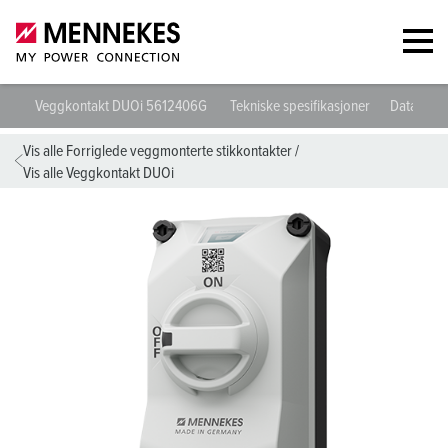
Veggkontakt DUOi 5612406G
Tekniske spesifikasjoner
Datablad 
Vis alle Forriglede veggmonterte stikkontakter
/
Vis alle Veggkontakt DUOi