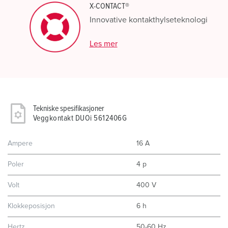
X-CONTACT®
Innovative kontakthylseteknologi
Les mer
Tekniske spesifikasjoner
Veggkontakt DUOi 5612406G
Ampere
16 A
Poler
4 p
Volt
400 V
Klokkeposisjon
6 h
Hertz
50-60 Hz