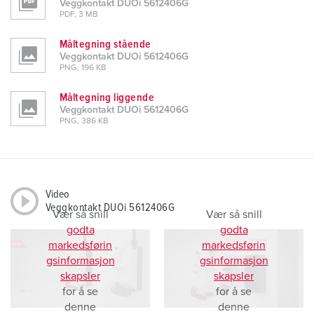
Veggkontakt DUOi 5612406G
PDF, 3 MB
Måltegning stående
Veggkontakt DUOi 5612406G
PNG, 196 KB
Måltegning liggende
Veggkontakt DUOi 5612406G
PNG, 386 KB
Video
Veggkontakt DUOi 5612406G
Vær så snill
Vær så snill
godta
godta
markedsførin
markedsførin
gsinformasjon
gsinformasjon
skapsler
skapsler
for å se
for å se
denne
denne