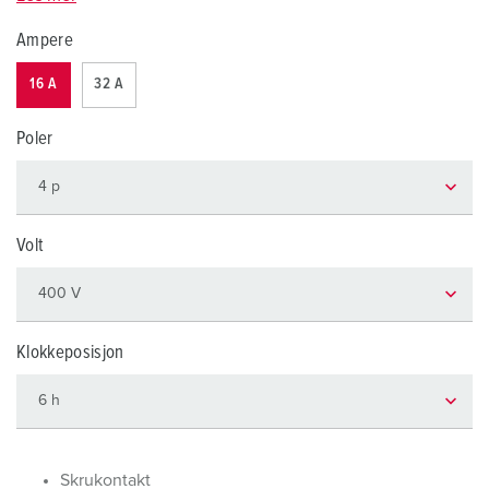
Ampere
16 A
32 A
Poler
Volt
Klokkeposisjon
Skrukontakt