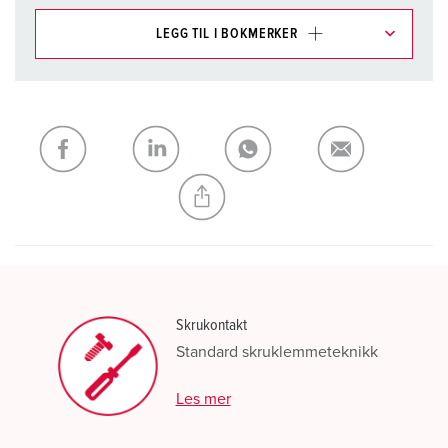
LEGG TIL I BOKMERKER
Du kan administrere produktene våre i ulike lister i
handleliste-/handlekurvområdet.
Min liste
(0)
LEGG TIL
OPPRETT EN NY LISTE
Skrukontakt
Standard skruklemmeteknikk
Les mer