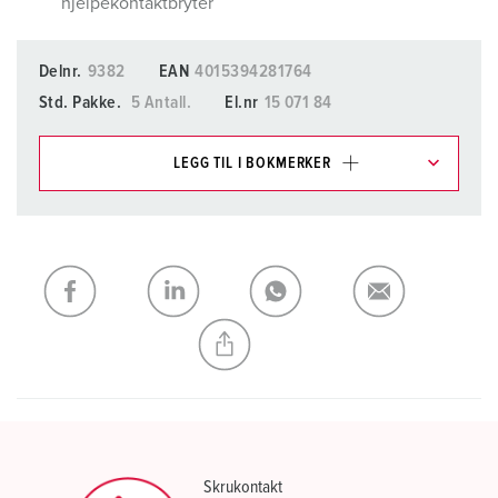
hjelpekontaktbryter
Delnr.
9382
EAN
4015394281764
Std. Pakke.
5 Antall.
El.nr
15 071 84
LEGG TIL I BOKMERKER
Du kan administrere produktene våre i ulike lister i
handleliste-/handlekurvområdet.
Min liste
(0)
LEGG TIL
OPPRETT EN NY LISTE
Skrukontakt