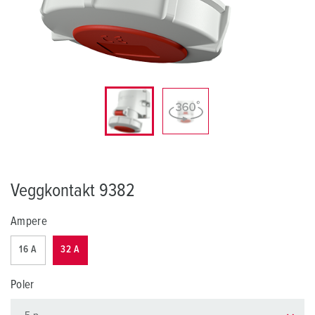
Veggkontakt 9382
Ampere
16 A
32 A
Poler