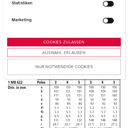
Statistiken
l
i
g
Marketing
u
n
g
COOKIES ZULASSEN
s
AUSWAHL ERLAUBEN
a
u
NUR NOTWENDIGE COOKIES
s
w
a
h
l