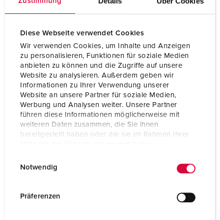
Details
Über Cookies
Zustimmung
Volt
400 V
Diese Webseite verwendet Cookies
Klokkeposisjon
6 h
Wir verwenden Cookies, um Inhalte und Anzeigen
Hertz
50-60 Hz
zu personalisieren, Funktionen für soziale Medien
anbieten zu können und die Zugriffe auf unsere
Tilkoblingsmåte
skrukontakt
Website zu analysieren. Außerdem geben wir
Informationen zu Ihrer Verwendung unserer
Kontakt
standard
Website an unsere Partner für soziale Medien,
Werbung und Analysen weiter. Unsere Partner
führen diese Informationen möglicherweise mit
Kapslingsgrad
IP67
weiteren Daten zusammen, die Sie ihnen
bereitgestellt haben oder die sie im Rahmen Ihrer
Husmateriale
Kunststoff, høy kjemikaliebestandighet / AMELAN
Nutzung der Dienste gesammelt haben.
Vekt
566 g
E
Datenschutzerklärung
Impressum
Notwendig
i
Kontrollmerke
VDE
n
EAC
CQC
w
Präferenzen
CB Zertifikat
i
l