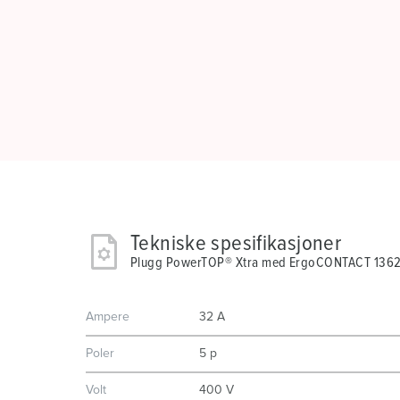
Tekniske spesifikasjoner
Plugg PowerTOP® Xtra med ErgoCONTACT 136
Ampere
32 A
Poler
5 p
Volt
400 V