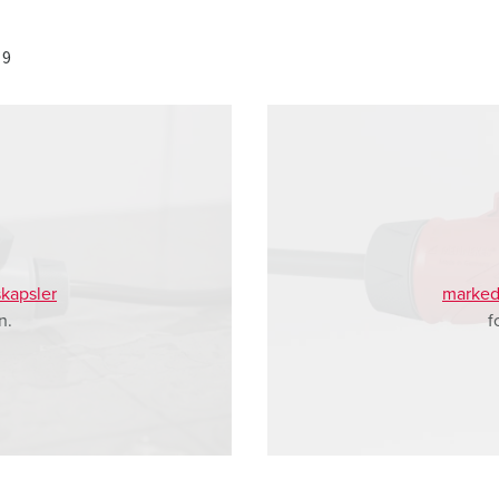
29
kapsler
marked
n.
f