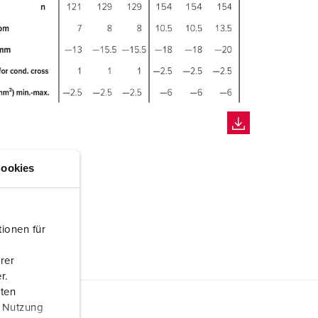
ookies
ionen für
rer
r.
aten
r Nutzung