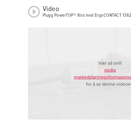
a
Video
h
Plugg PowerTOP® Xtra med ErgoCONTACT 136
l
Vær så snill
godta
markedsføringsinformasjons
for å se denne videoe