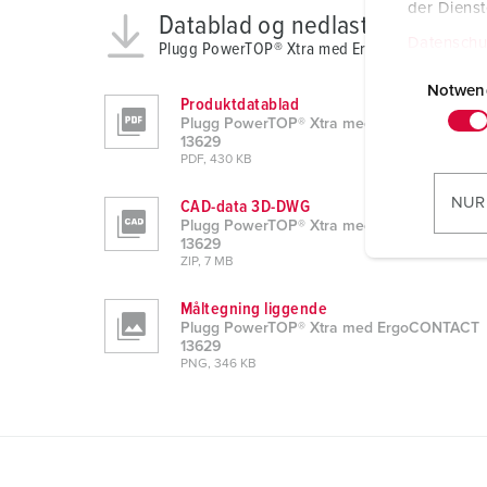
der Diens
Datablad og nedlastinger
Datenschu
Plugg PowerTOP® Xtra med ErgoCONTACT 136
E
i
Notwen
Produktdatablad
n
Plugg PowerTOP® Xtra med ErgoCONTACT
w
13629
PDF, 430 KB
i
l
NUR
CAD-data 3D-DWG
l
Plugg PowerTOP® Xtra med ErgoCONTACT
13629
i
ZIP, 7 MB
g
u
Måltegning liggende
n
Plugg PowerTOP® Xtra med ErgoCONTACT
13629
g
PNG, 346 KB
s
a
u
s
w