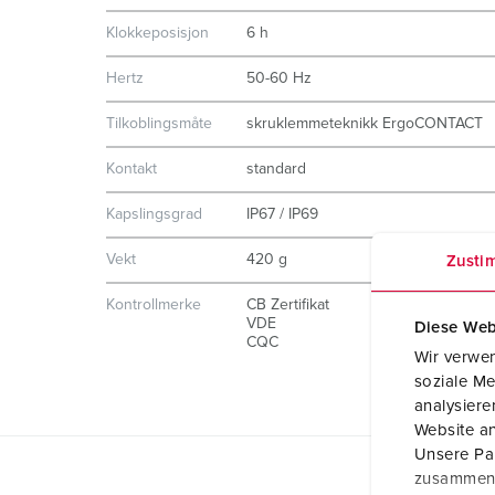
Klokkeposisjon
6 h
Hertz
50-60 Hz
Tilkoblingsmåte
skruklemmeteknikk ErgoCONTACT
Kontakt
standard
Kapslingsgrad
IP67 / IP69
Vekt
420 g
Zusti
Kontrollmerke
CB Zertifikat
VDE
Diese Web
CQC
Wir verwen
soziale Me
analysier
Website an
Unsere Par
zusammen, 