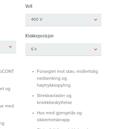
rannvern og beredskap
Volt
or kjølecontainere
amping
Klokkeposisjon
M iht. tysk militær standard
rrangementsteknikk
goCONT
Forseglet mot støv, midlertidig
nedsenking og
høytrykksspyling
et og
Strekkavlaster og
knekkbeskyttelse
lse med
Hus med gjengelås og
sikkerhetsknapp
ng