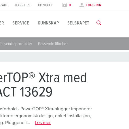
RÅDE
KARRIERE
KONTAKT
0
LOGG INN
ER
SERVICE
KUNNSKAP
SELSKAPET
Passende produkter
Passende tilbehør
ruk
urs og fabrikkbesøk
esser og datoer
u finner all informasjon om våre kurs og fabrikkbesøk på følg
æringsmiddelindustrien
atoer
erTOP® Xtra med
indkraft
TIL KURSENE
CT 13629
ilindustrien
ogistikksentre
ljøforhold - PowerTOP® Xtra-plugger imponerer
torer: ergonomisk design, enkel installasjon,
atasentre
g. Pluggene i...
Les mer