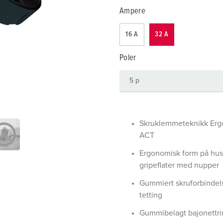
Internasjonale standarder for stikkforbindelser
B
Ampere
Data-/nettverksteknikk
F
16 A
32 A
Produkter med utvidede utførelser og tilleggsprodukter
C
Poler
Tilbehør
T
A
Skruklemmeteknikk Er
ACT
Ergonomisk form på hus
gripeflater med nupper
Gummiert skruforbinde
tetting
Gummibelagt bajonettri