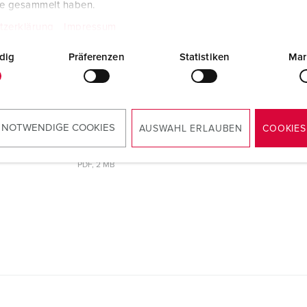
te gesammelt haben.
tzerklärung
Impressum
29
dig
Präferenzen
Statistiken
Mar
Samsvarserklæring
Plugg PowerTOP® Xtra med ErgoCONTACT
13629
PDF, 62 KB
 NOTWENDIGE COOKIES
AUSWAHL ERLAUBEN
COOKIES
Monteringsveiledning/bruksanvisning
Plugg PowerTOP® Xtra med ErgoCONTACT
13629
PDF, 2 MB