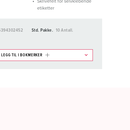
Skrivefelt for selvklebende
etiketter
5394302452
Std. Pakke.
10 Antall.
LEGG TIL I BOKMERKER
ene våre i ulike lister i
rådet.
LEGG TIL
OPPRETT EN NY LISTE