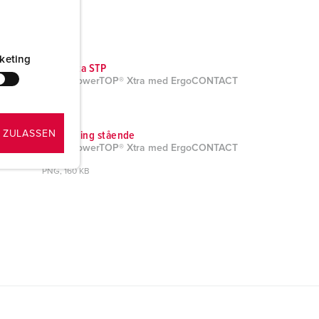
keting
CAD-data STP
Plugg PowerTOP® Xtra med ErgoCONTACT
13629
ZIP, 6 MB
 ZULASSEN
Måltegning stående
Plugg PowerTOP® Xtra med ErgoCONTACT
13629
PNG, 160 KB