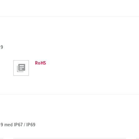
29
RoHS
 med IP67 / IP69