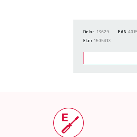
Delnr.
13629
EAN
401
El.nr
1505413
Du kan administrere produkt
handleliste-/handlekurvom
Min liste
(0)