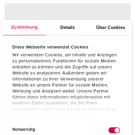
Details
Über Cookies
Zustimmung
Diese Webseite verwendet Cookies
Wir verwenden Cookies, um Inhalte und Anzeigen
zu personalisieren, Funktionen für soziale Medien
anbieten zu können und die Zugriffe auf unsere
Website zu analysieren. Außerdem geben wir
Informationen zu Ihrer Verwendung unserer
Website an unsere Partner für soziale Medien,
Werbung und Analysen weiter. Unsere Partner
führen diese Informationen möglicherweise mit
weiteren Daten zusammen, die Sie ihnen
bereitgestellt haben oder die sie im Rahmen Ihrer
Nutzung der Dienste gesammelt haben.
E
Datenschutzerklärung
Impressum
Notwendig
i