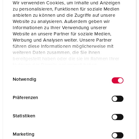
Wir verwenden Cookies, um Inhalte und Anzeigen
zu personalisieren, Funktionen für soziale Medien
anbieten zu können und die Zugriffe auf unsere
Website zu analysieren. Außerdem geben wir
Informationen zu Ihrer Verwendung unserer
Website an unsere Partner für soziale Medien,
Werbung und Analysen weiter. Unsere Partner
führen diese Informationen möglicherweise mit
weiteren Daten zusammen, die Sie ihnen
bereitgestellt haben oder die sie im Rahmen Ihrer
Nutzung der Dienste gesammelt haben.
E
Datenschutzerklärung
Impressum
Notwendig
i
n
w
Präferenzen
i
l
Statistiken
l
i
g
Marketing