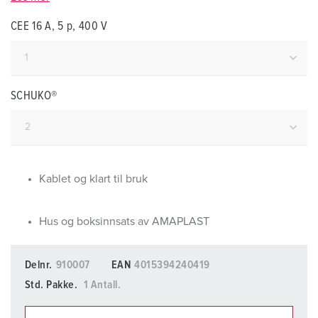
CEE 16 A, 5 p, 400 V
SCHUKO®
Kablet og klart til bruk
Hus og boksinnsats av AMAPLAST
Delnr.
910007
EAN
4015394240419
Std. Pakke.
1 Antall.