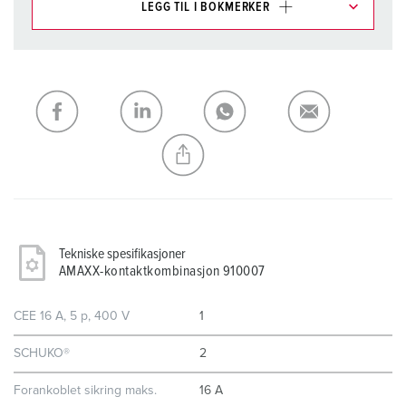
LEGG TIL I BOKMERKER
Du kan administrere produktene våre i ulike lister i
handleliste-/handlekurvområdet.
Min liste
(0)
LEGG TIL
OPPRETT EN NY LISTE
Tekniske spesifikasjoner
AMAXX-kontaktkombinasjon 910007
CEE 16 A, 5 p, 400 V
1
SCHUKO®
2
Forankoblet sikring maks.
16 A