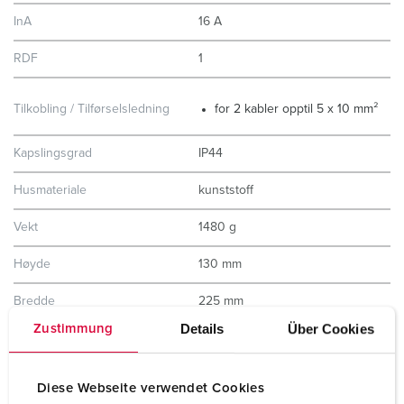
InA
16 A
RDF
1
Tilkobling / Tilførselsledning
for 2 kabler opptil 5 x 10 mm²
Kapslingsgrad
IP44
Husmateriale
kunststoff
Vekt
1480 g
Høyde
130 mm
Bredde
225 mm
Details
Über Cookies
Zustimmung
Kontrollmerke
EAC
Diese Webseite verwendet Cookies