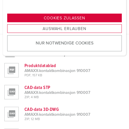
u
n
g
COOKIES ZULASSEN
s
AUSWAHL ERLAUBEN
a
u
NUR NOTWENDIGE COOKIES
s
Datablad og nedlastinger
w
AMAXX-kontaktkombinasjon 910007
a
h
Produktdatablad
l
AMAXX-kontaktkombinasjon 910007
PDF, 157 KB
CAD-data STP
AMAXX-kontaktkombinasjon 910007
ZIP, 4 MB
CAD-data 3D-DWG
AMAXX-kontaktkombinasjon 910007
ZIP, 12 MB