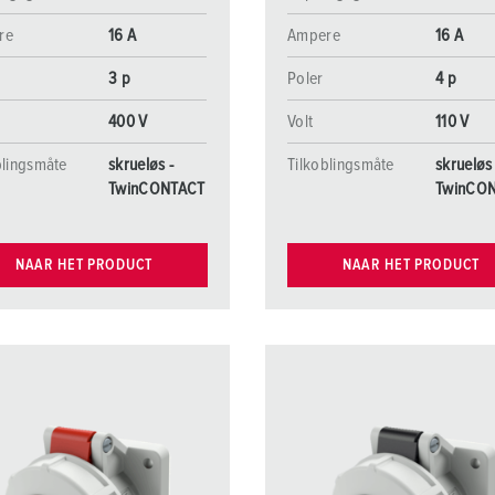
re
16 A
Ampere
16 A
3 p
Poler
4 p
400 V
Volt
110 V
blingsmåte
skrueløs -
Tilkoblingsmåte
skrueløs 
TwinCONTACT
TwinCO
NAAR HET PRODUCT
NAAR HET PRODUCT