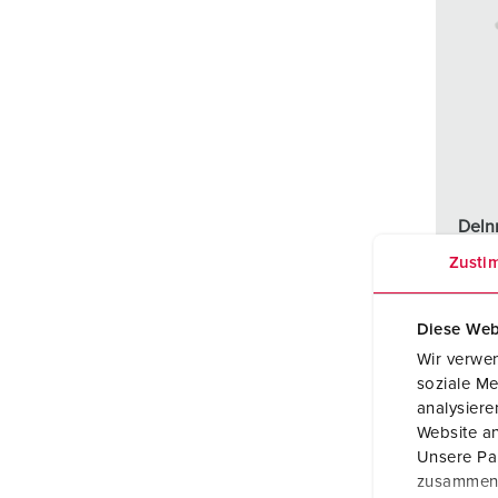
Delnr
Kapsl
Zusti
Ampe
Diese Web
Poler
Wir verwen
soziale Me
Volt
analysier
Website an
Tilko
Unsere Par
zusammen, 