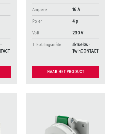
Ampere
16 A
Poler
4 p
Volt
230 V
-
Tilkoblingsmåte
skrueløs -
NTACT
TwinCONTACT
NAAR HET PRODUCT