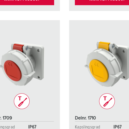
. 1709
Delnr. 1710
ingsgrad
IP67
Kapslingsgrad
IP67