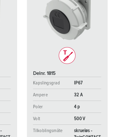
Delnr. 1815
Kapslingsgrad
IP67
Ampere
32 A
Poler
4 p
Volt
500 V
-
Tilkoblingsmåte
skrueløs -