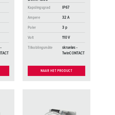
Kapslingsgrad
IP67
Ampere
32 A
Poler
3 p
Volt
110 V
-
Tilkoblingsmåte
skrueløs -
NTACT
TwinCONTACT
NAAR HET PRODUCT