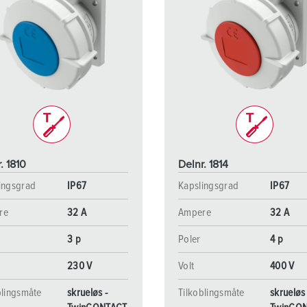
. 1810
Delnr. 1814
ingsgrad
IP67
Kapslingsgrad
IP67
re
32 A
Ampere
32 A
3 p
Poler
4 p
230 V
Volt
400 V
blingsmåte
skrueløs -
Tilkoblingsmåte
skrueløs 