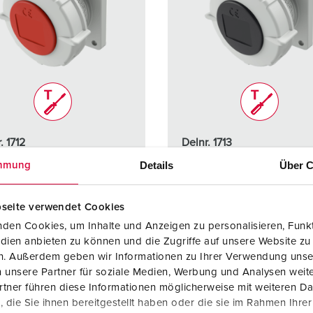
. 1712
Delnr. 1713
ingsgrad
IP67
Kapslingsgrad
IP67
Details
Über C
mmung
re
16 A
Ampere
16 A
seite verwendet Cookies
4 p
Poler
4 p
den Cookies, um Inhalte und Anzeigen zu personalisieren, Funkt
dien anbieten zu können und die Zugriffe auf unsere Website zu
400 V
Volt
500 V
en. Außerdem geben wir Informationen zu Ihrer Verwendung unse
 unsere Partner für soziale Medien, Werbung und Analysen weite
blingsmåte
skrueløs -
Tilkoblingsmåte
skrueløs 
tner führen diese Informationen möglicherweise mit weiteren D
TwinCONTACT
TwinCO
die Sie ihnen bereitgestellt haben oder die sie im Rahmen Ihre