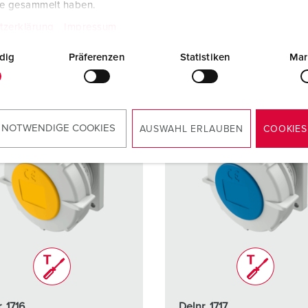
te gesammelt haben.
NAAR HET PRODUCT
NAAR HET PRODUCT
tzerklärung
Impressum
dig
Präferenzen
Statistiken
Mar
 NOTWENDIGE COOKIES
AUSWAHL ERLAUBEN
COOKIES
. 1716
Delnr. 1717