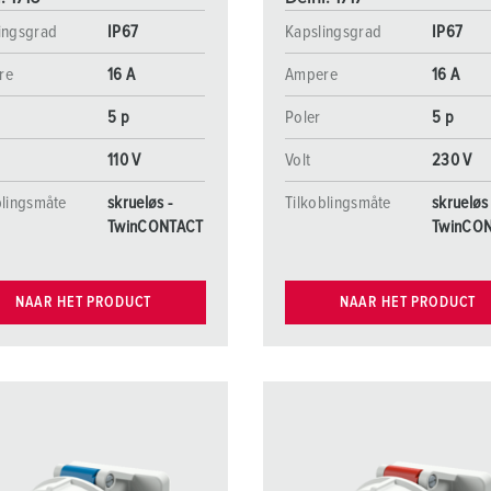
ingsgrad
IP67
Kapslingsgrad
IP67
re
16 A
Ampere
16 A
5 p
Poler
5 p
110 V
Volt
230 V
blingsmåte
skrueløs -
Tilkoblingsmåte
skrueløs 
TwinCONTACT
TwinCO
NAAR HET PRODUCT
NAAR HET PRODUCT