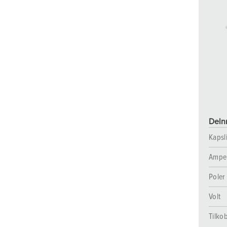
Delnr
Kapsl
Ampe
Poler
Volt
Tilko