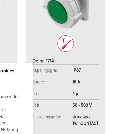
Delnr. 1714
Kapslingsgrad
IP67
ookies
Ampere
16 A
Poler
4 p
ionen für
Volt
50 - 500 V
rer
r.
-
Tilkoblingsmåte
skrueløs -
aten
NTACT
TwinCONTACT
r Nutzung