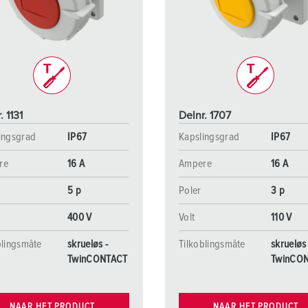
Internasjonale standarder for stikkforbindelser
B
Data-/nettverksteknikk
F
Produkter med utvidede utførelser og tilleggsprodukter
C
Tilbehør
T
. 1131
Delnr. 1707
A
ingsgrad
IP67
Kapslingsgrad
IP67
re
16 A
Ampere
16 A
5 p
Poler
3 p
400 V
Volt
110 V
blingsmåte
skrueløs -
Tilkoblingsmåte
skrueløs 
TwinCONTACT
TwinCO
NAAR HET PRODUCT
NAAR HET PRODUCT