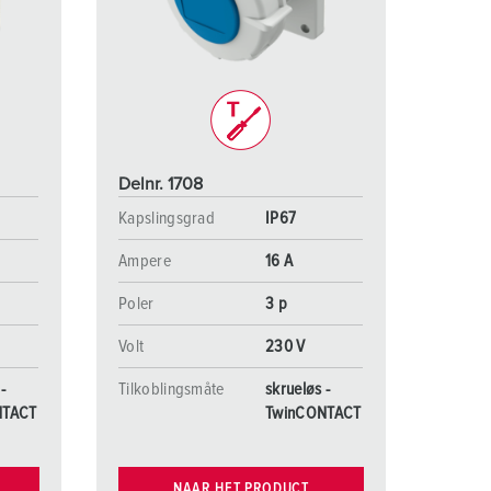
rannvern og beredskap
or kjølecontainere
amping
M iht. tysk militær standard
Delnr. 1708
rrangementsteknikk
Kapslingsgrad
IP67
Ampere
16 A
Poler
3 p
Volt
230 V
-
Tilkoblingsmåte
skrueløs -
NTACT
TwinCONTACT
NAAR HET PRODUCT