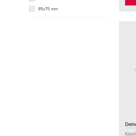
85x75 mm
Delnr
Kapsl