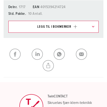
Delnr.
1717
EAN
4015394214724
Std. Pakke.
10 Antall.
LEGG TIL I BOKMERKER
Du kan administrere produktene våre i ulike lister i
handleliste-/handlekurvområdet.
Min liste
(0)
LEGG TIL
OPPRETT EN NY LISTE
TwinCONTACT
Skrueløs fjær-klem-teknikk