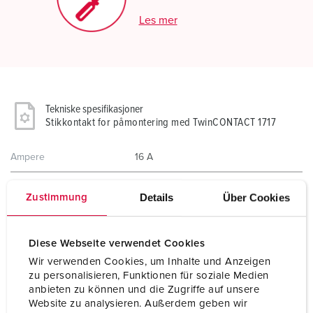
Les mer
Tekniske spesifikasjoner
Stikkontakt for påmontering med TwinCONTACT 1717
Ampere
16 A
Poler
5 p
Details
Über Cookies
Zustimmung
Volt
230 V
Diese Webseite verwendet Cookies
Klokkeposisjon
9 h
Wir verwenden Cookies, um Inhalte und Anzeigen
Hertz
50-60 Hz
zu personalisieren, Funktionen für soziale Medien
anbieten zu können und die Zugriffe auf unsere
Tilkoblingsmåte
skrueløs - TwinCONTACT
Website zu analysieren. Außerdem geben wir