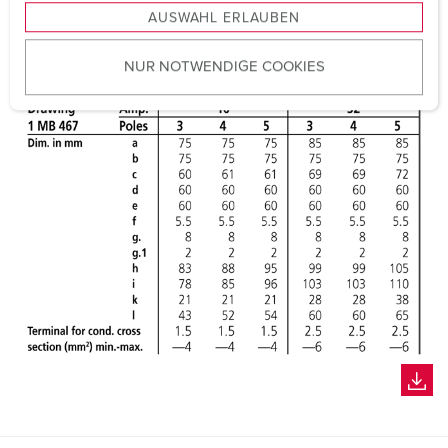
AUSWAHL ERLAUBEN
a
u
NUR NOTWENDIGE COOKIES
s
w
a
h
l