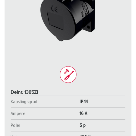
Delnr. 1385ZI
Kapslingsgrad
IP44
Ampere
16 A
Poler
5 p