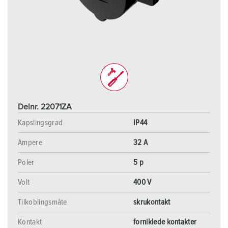
Delnr. 22071ZA
Kapslingsgrad
IP44
Ampere
32 A
Poler
5 p
Volt
400 V
Tilkoblingsmåte
skrukontakt
Kontakt
forniklede kontakter