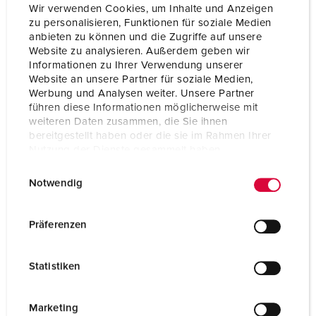
Wir verwenden Cookies, um Inhalte und Anzeigen
zu personalisieren, Funktionen für soziale Medien
anbieten zu können und die Zugriffe auf unsere
Website zu analysieren. Außerdem geben wir
Informationen zu Ihrer Verwendung unserer
Website an unsere Partner für soziale Medien,
Werbung und Analysen weiter. Unsere Partner
führen diese Informationen möglicherweise mit
weiteren Daten zusammen, die Sie ihnen
bereitgestellt haben oder die sie im Rahmen Ihrer
Nutzung der Dienste gesammelt haben.
E
Datenschutzerklärung
Impressum
Delnr. 1395ZD
Notwendig
i
Kapslingsgrad
IP44
n
w
Präferenzen
Ampere
32 A
i
l
Poler
3 p
Statistiken
l
Volt
230 V
i
g
Marketing
Tilkoblingsmåte
skrukontakt