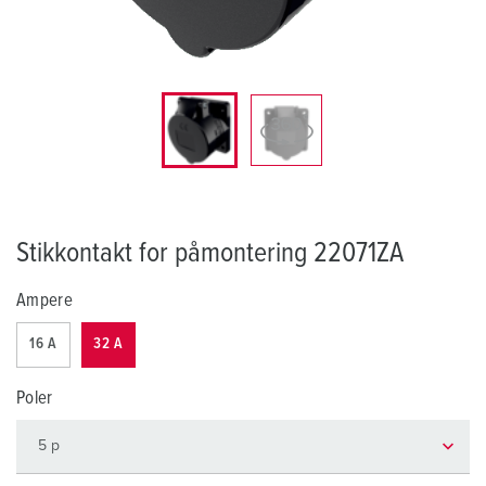
Stikkontakt for påmontering 22071ZA
Ampere
16 A
32 A
Poler