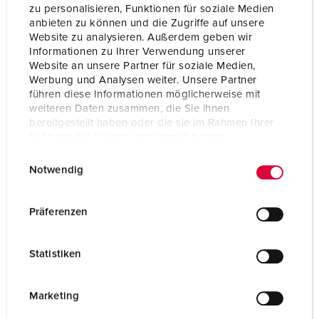
zu personalisieren, Funktionen für soziale Medien
Tekniske spesifikasjoner
anbieten zu können und die Zugriffe auf unsere
Stikkontakt for påmontering 22071ZA
Website zu analysieren. Außerdem geben wir
Informationen zu Ihrer Verwendung unserer
Website an unsere Partner für soziale Medien,
Ampere
32 A
Werbung und Analysen weiter. Unsere Partner
führen diese Informationen möglicherweise mit
Poler
5 p
weiteren Daten zusammen, die Sie ihnen
bereitgestellt haben oder die sie im Rahmen Ihrer
Volt
400 V
Nutzung der Dienste gesammelt haben.
E
Datenschutzerklärung
Impressum
Klokkeposisjon
6 h
Notwendig
i
Hertz
50-60 Hz
n
w
Präferenzen
Tilkoblingsmåte
skrukontakt
i
l
Kontakt
forniklede kontakter
Statistiken
l
Kapslingsgrad
IP44
i
g
Marketing
Flens
75x75 mm
u