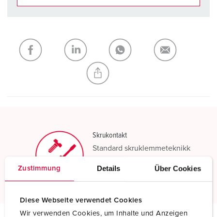
Du kan administrere produktene våre i ulike lister i
handleliste-/handlekurvområdet.
Min liste
(0)
LEGG TIL
OPPRETT EN NY LISTE
Skrukontakt
Standard skruklemmeteknikk
Details
Über Cookies
Zustimmung
Les mer
Diese Webseite verwendet Cookies
Wir verwenden Cookies, um Inhalte und Anzeigen