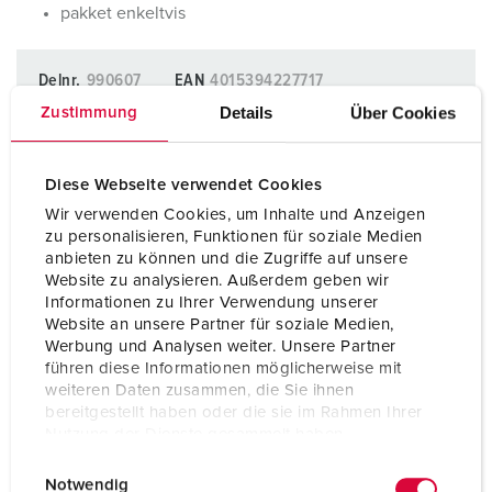
pakket enkeltvis
Delnr.
990607
EAN
4015394227717
Std. Pakke.
50 Antall.
El.nr
1578768
Details
Über Cookies
Zustimmung
LEGG TIL I BOKMERKER
Diese Webseite verwendet Cookies
Wir verwenden Cookies, um Inhalte und Anzeigen
Du kan administrere produktene våre i ulike lister i
zu personalisieren, Funktionen für soziale Medien
handleliste-/handlekurvområdet.
anbieten zu können und die Zugriffe auf unsere
Min liste
(0)
LEGG TIL
Website zu analysieren. Außerdem geben wir
Informationen zu Ihrer Verwendung unserer
Website an unsere Partner für soziale Medien,
OPPRETT EN NY LISTE
Werbung und Analysen weiter. Unsere Partner
führen diese Informationen möglicherweise mit
weiteren Daten zusammen, die Sie ihnen
bereitgestellt haben oder die sie im Rahmen Ihrer
Nutzung der Dienste gesammelt haben.
E
Datenschutzerklärung
Impressum
Datablad og nedlastinger
Notwendig
Kabelskruforbindelse 990607