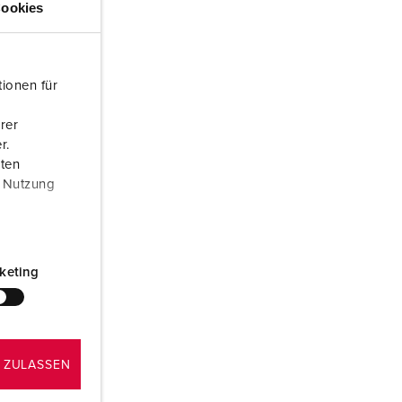
ookies
rannvern og beredskap
or kjølecontainere
ionen für
amping
rer
M iht. tysk militær standard
r.
aten
rrangementsteknikk
r Nutzung
keting
 ZULASSEN