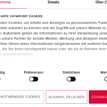
Details
Über C
mmung
Internasjonale standarder for stikkforbindelser
B
Data-/nettverksteknikk
F
seite verwendet Cookies
den Cookies, um Inhalte und Anzeigen zu personalisieren, Funkt
Produkter med utvidede utførelser og tilleggsprodukter
C
dien anbieten zu können und die Zugriffe auf unsere Website zu
en. Außerdem geben wir Informationen zu Ihrer Verwendung unse
Tilbehør
T
 unsere Partner für soziale Medien, Werbung und Analysen weite
tner führen diese Informationen möglicherweise mit weiteren D
A
die Sie ihnen bereitgestellt haben oder die sie im Rahmen Ihre
te gesammelt haben.
tzerklärung
Impressum
dig
Präferenzen
Statistiken
Mar
 NOTWENDIGE COOKIES
AUSWAHL ERLAUBEN
COOKIES