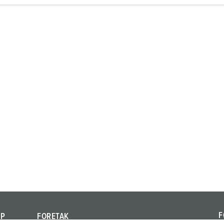
F
AP
FORETAK