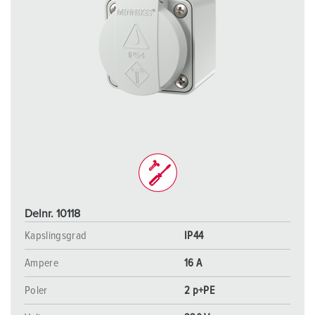
Delnr. 10118
Kapslingsgrad
IP44
Ampere
16 A
Poler
2 p+PE