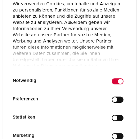
Wir verwenden Cookies, um Inhalte und Anzeigen
zu personalisieren, Funktionen für soziale Medien
anbieten zu können und die Zugriffe auf unsere
Website zu analysieren. Außerdem geben wir
Informationen zu Ihrer Verwendung unserer
Website an unsere Partner für soziale Medien,
Werbung und Analysen weiter. Unsere Partner
führen diese Informationen möglicherweise mit
weiteren Daten zusammen, die Sie ihnen
bereitgestellt haben oder die sie im Rahmen Ihrer
Nutzung der Dienste gesammelt haben.
E
Datenschutzerklärung
Impressum
Delnr. 10119
Notwendig
i
Kapslingsgrad
IP44
n
w
Präferenzen
Ampere
16 A
i
l
Poler
2 p+PE
Statistiken
l
Volt
230 V
i
g
Marketing
Tilkoblingsmåte
skrukontakt