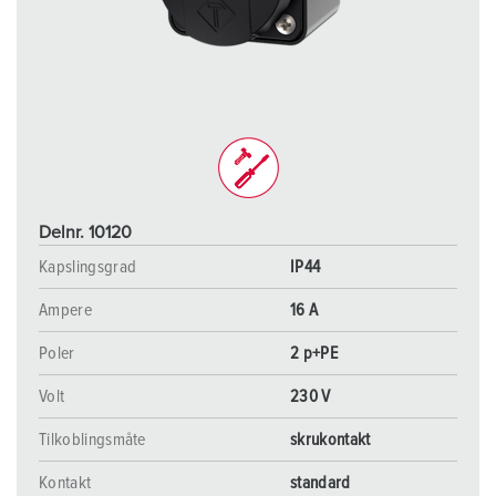
Delnr. 10120
Kapslingsgrad
IP44
Ampere
16 A
Poler
2 p+PE
Volt
230 V
Tilkoblingsmåte
skrukontakt
Kontakt
standard