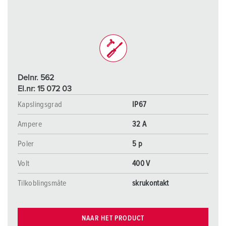
Delnr. 562
El.nr: 15 072 03
Kapslingsgrad
IP67
Ampere
32 A
Poler
5 p
Volt
400 V
Tilkoblingsmåte
skrukontakt
NAAR HET PRODUCT