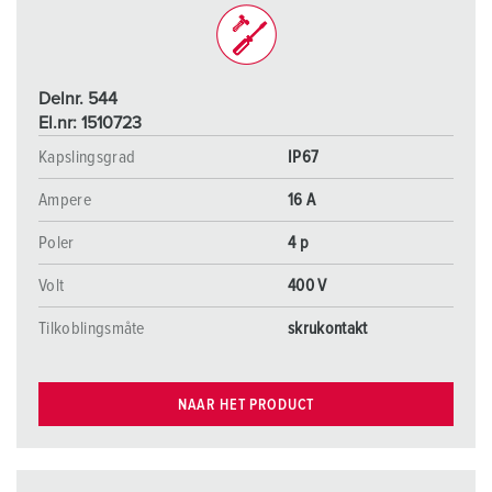
Delnr. 544
El.nr: 1510723
Kapslingsgrad
IP67
Ampere
16 A
Poler
4 p
Volt
400 V
Tilkoblingsmåte
skrukontakt
NAAR HET PRODUCT