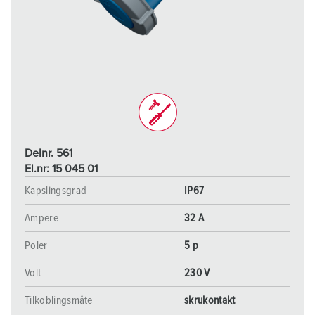
Delnr. 561
El.nr: 15 045 01
Kapslingsgrad
IP67
Ampere
32 A
Poler
5 p
Volt
230 V
Tilkoblingsmåte
skrukontakt