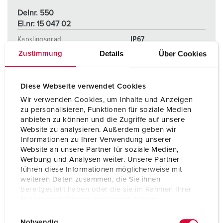
Delnr. 550
El.nr: 15 047 02
Kapslingsgrad
IP67
Details
Über Cookies
Zustimmung
Ampere
16 A
Poler
5 p
Diese Webseite verwendet Cookies
Volt
400 V
Wir verwenden Cookies, um Inhalte und Anzeigen
zu personalisieren, Funktionen für soziale Medien
Tilkoblingsmåte
skrukontakt
anbieten zu können und die Zugriffe auf unsere
Website zu analysieren. Außerdem geben wir
Informationen zu Ihrer Verwendung unserer
Website an unsere Partner für soziale Medien,
NAAR HET PRODUCT
Werbung und Analysen weiter. Unsere Partner
führen diese Informationen möglicherweise mit
weiteren Daten zusammen, die Sie ihnen
bereitgestellt haben oder die sie im Rahmen Ihrer
Nutzung der Dienste gesammelt haben.
E
Datenschutzerklärung
Impressum
Notwendig