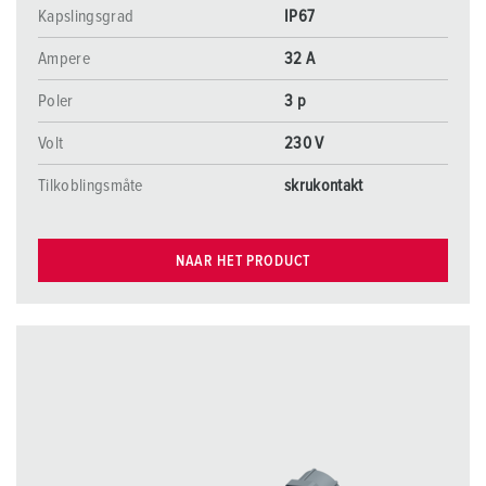
Kapslingsgrad
IP67
Ampere
32 A
Poler
3 p
Volt
230 V
Tilkoblingsmåte
skrukontakt
NAAR HET PRODUCT