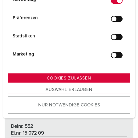
i
n
w
Präferenzen
i
l
Statistiken
l
i
g
Marketing
u
n
g
COOKIES ZULASSEN
s
AUSWAHL ERLAUBEN
a
u
NUR NOTWENDIGE COOKIES
s
w
a
Delnr. 552
h
El.nr: 15 072 09
l