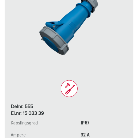
Delnr. 555
El.nr: 15 033 39
Kapslingsgrad
IP67
Ampere
32 A