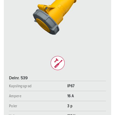
Delnr. 539
Kapslingsgrad
IP67
Ampere
16 A
Poler
3 p