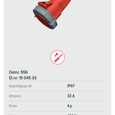
Delnr. 556
El.nr: 15 045 33
Kapslingsgrad
IP67
Ampere
32 A
Poler
4 p