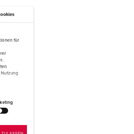
rannvern og beredskap
ookies
or kjølecontainere
amping
ionen für
M iht. tysk militær standard
rer
rrangementsteknikk
r.
aten
r Nutzung
keting
 ZULASSEN