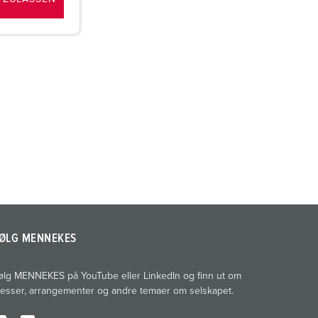
ØLG MENNEKES
ølg MENNEKES på YouTube eller LinkedIn og finn ut om
esser, arrangementer og andre temaer om selskapet.