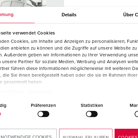
Internasjonale standarder for stikkforbindelser
B
Details
Über C
mmung
Data-/nettverksteknikk
F
Produkter med utvidede utførelser og tilleggsprodukter
C
seite verwendet Cookies
den Cookies, um Inhalte und Anzeigen zu personalisieren, Funkt
Tilbehør
T
dien anbieten zu können und die Zugriffe auf unsere Website zu
r. 9343
en. Außerdem geben wir Informationen zu Ihrer Verwendung unse
A
ingsgrad
IP67
 unsere Partner für soziale Medien, Werbung und Analysen weite
tner führen diese Informationen möglicherweise mit weiteren D
re
16 A
die Sie ihnen bereitgestellt haben oder die sie im Rahmen Ihre
te gesammelt haben.
5 p
tzerklärung
Impressum
50 - 500 V
dig
Präferenzen
Statistiken
Mar
blingsmåte
skrukontakt
kt
standard
 NOTWENDIGE COOKIES
AUSWAHL ERLAUBEN
COOKIES