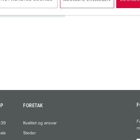
NAAR HET PRODUCT
F
AP
FORETAK
F
439
Kvalitet og ansvar
m
nale
Steder