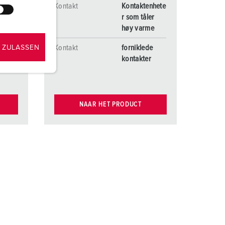
Kontakt
Kontaktenhete
enhete
r som tåler
er
høy varme
me
Kontakt
forniklede
 ZULASSEN
de
kontakter
r
NAAR HET PRODUCT