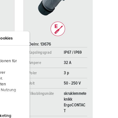
rannvern og beredskap
or kjølecontainere
amping
M iht. tysk militær standard
ookies
Delnr. 13676
rrangementsteknikk
Kapslingsgrad
IP67 / IP69
P69
ionen für
Ampere
32 A
rer
Poler
3 p
r.
Volt
50 - 250 V
aten
r Nutzung
Tilkoblingsmåte
skruklemmete
mmete
knikk
ErgoCONTAC
NTAC
T
keting