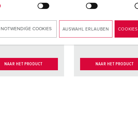
kt
Kontaktenhete
Kontakt
Kontakt
r som tåler
r som tål
høy varme
høy var
 NOTWENDIGE COOKIES
AUSWAHL ERLAUBEN
COOKIES
kt
forniklede
Kontakt
fornikle
kontakter
kontakte
NAAR HET PRODUCT
NAAR HET PRODUCT