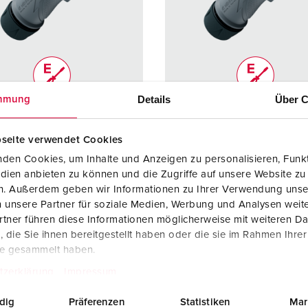
Internasjonale standarder for stikkforbindelser
B
Data-/nettverksteknikk
F
Produkter med utvidede utførelser og tilleggsprodukter
C
Tilbehør
T
Details
Über C
mmung
. 13666
Delnr. 13667
A
: 1505427
El.nr: 1505428
seite verwendet Cookies
ingsgrad
IP67 / IP69
Kapslingsgrad
IP67 / I
den Cookies, um Inhalte und Anzeigen zu personalisieren, Funkt
dien anbieten zu können und die Zugriffe auf unsere Website zu
re
16 A
Ampere
16 A
en. Außerdem geben wir Informationen zu Ihrer Verwendung unse
 unsere Partner für soziale Medien, Werbung und Analysen weite
3 p
Poler
3 p
tner führen diese Informationen möglicherweise mit weiteren D
50 - 250 V
Volt
250 V
die Sie ihnen bereitgestellt haben oder die sie im Rahmen Ihre
te gesammelt haben.
blingsmåte
skruklemmete
Tilkoblingsmåte
skrukle
tzerklärung
Impressum
knikk
knikk
ErgoCONTAC
ErgoCO
dig
Präferenzen
Statistiken
Mar
T
T