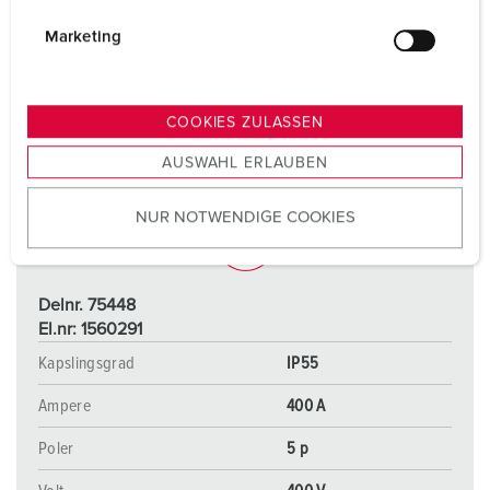
i
g
Marketing
u
n
g
COOKIES ZULASSEN
s
AUSWAHL ERLAUBEN
a
u
NUR NOTWENDIGE COOKIES
s
w
a
h
Delnr. 75448
l
El.nr: 1560291
Kapslingsgrad
IP55
Ampere
400 A
Poler
5 p