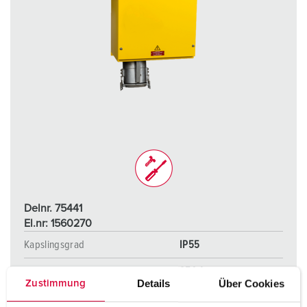
Delnr. 75441
El.nr: 1560270
Kapslingsgrad
IP55
Ampere
250 A
Details
Über Cookies
Zustimmung
Poler
5 p