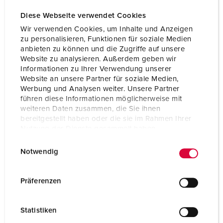
Volt
400 V
Diese Webseite verwendet Cookies
Wir verwenden Cookies, um Inhalte und Anzeigen
Tilkoblingsmåte
skrukontakt
zu personalisieren, Funktionen für soziale Medien
anbieten zu können und die Zugriffe auf unsere
Kontakt
standard
Website zu analysieren. Außerdem geben wir
Informationen zu Ihrer Verwendung unserer
Website an unsere Partner für soziale Medien,
NAAR HET PRODUCT
Werbung und Analysen weiter. Unsere Partner
führen diese Informationen möglicherweise mit
weiteren Daten zusammen, die Sie ihnen
bereitgestellt haben oder die sie im Rahmen Ihrer
Nutzung der Dienste gesammelt haben.
E
Datenschutzerklärung
Impressum
Notwendig
i
n
w
Präferenzen
i
l
Statistiken
l