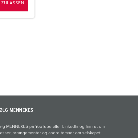
 ZULASSEN
ØLG MENNEKES
ølg MENNEKES på YouTube eller LinkedIn og finn ut om
esser, arrangementer og andre temaer om selskapet.