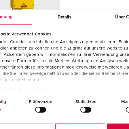
Internasjonale standarder for stikkforbindelser
B
Data-/nettverksteknikk
F
Details
Über C
mmung
Produkter med utvidede utførelser og tilleggsprodukter
C
seite verwendet Cookies
Tilbehør
T
den Cookies, um Inhalte und Anzeigen zu personalisieren, Funkt
r. 75276
dien anbieten zu können und die Zugriffe auf unsere Website zu
A
: 1512272
en. Außerdem geben wir Informationen zu Ihrer Verwendung unse
 unsere Partner für soziale Medien, Werbung und Analysen weite
ingsgrad
IP55
tner führen diese Informationen möglicherweise mit weiteren D
die Sie ihnen bereitgestellt haben oder die sie im Rahmen Ihre
re
200 A
te gesammelt haben.
5 p
tzerklärung
Impressum
400 V
dig
Präferenzen
Statistiken
Mar
blingsmåte
skrukontakt
kt
standard