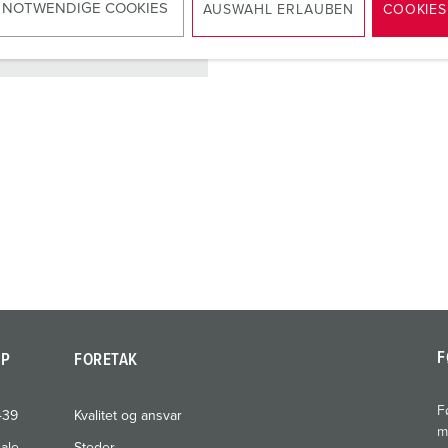
 NOTWENDIGE COOKIES
AUSWAHL ERLAUBEN
COOKIES
NAAR HET PRODUCT
F
AP
FORETAK
F
439
Kvalitet og ansvar
m