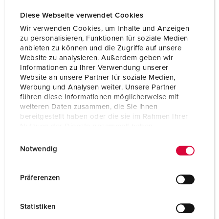
Volt
400 V
Diese Webseite verwendet Cookies
Wir verwenden Cookies, um Inhalte und Anzeigen
Tilkoblingsmåte
skrukontakt
zu personalisieren, Funktionen für soziale Medien
anbieten zu können und die Zugriffe auf unsere
Kontakt
standard
Website zu analysieren. Außerdem geben wir
Informationen zu Ihrer Verwendung unserer
Website an unsere Partner für soziale Medien,
NAAR HET PRODUCT
Werbung und Analysen weiter. Unsere Partner
führen diese Informationen möglicherweise mit
weiteren Daten zusammen, die Sie ihnen
bereitgestellt haben oder die sie im Rahmen Ihrer
Nutzung der Dienste gesammelt haben.
E
Datenschutzerklärung
Impressum
Notwendig
i
n
w
Präferenzen
i
l
Statistiken
l