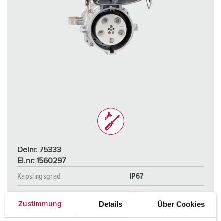
Delnr. 75333
El.nr: 1560297
Kapslingsgrad
IP67
Ampere
600 A
Details
Über Cookies
Zustimmung
Poler
4 p