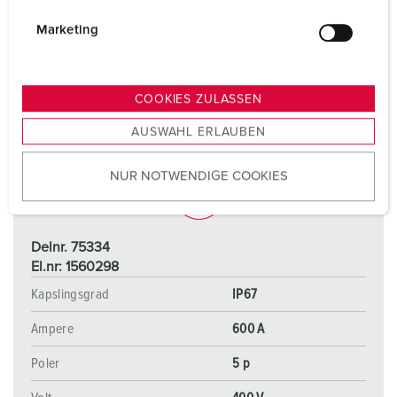
i
g
Marketing
u
n
g
COOKIES ZULASSEN
s
AUSWAHL ERLAUBEN
a
u
NUR NOTWENDIGE COOKIES
s
w
a
h
Delnr. 75334
l
El.nr: 1560298
Kapslingsgrad
IP67
Ampere
600 A
Poler
5 p