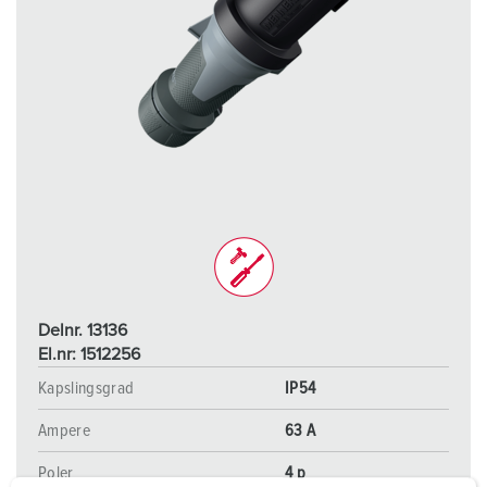
Delnr. 13136
El.nr: 1512256
Kapslingsgrad
IP54
Ampere
63 A
Poler
4 p