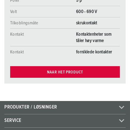
Poler
5 p
Volt
600 - 690 V
Tilkoblingsmåte
skrukontakt
Kontakt
Kontaktenheter som
tåler høy varme
Kontakt
forniklede kontakter
NAAR HET PRODUCT
PRODUKTER / LØSNINGER
SERVICE