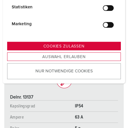
l
Statistiken
l
i
g
Marketing
u
n
g
COOKIES ZULASSEN
s
AUSWAHL ERLAUBEN
a
u
NUR NOTWENDIGE COOKIES
s
w
a
h
Delnr. 13137
l
Kapslingsgrad
IP54
Ampere
63 A