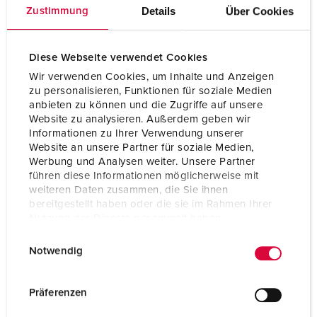
Details
Über Cookies
Zustimmung
Volt
600 - 690 V
Tilkoblingsmåte
skrukontakt
Diese Webseite verwendet Cookies
Kontakt
Kontaktenheter som
Wir verwenden Cookies, um Inhalte und Anzeigen
tåler høy varme
zu personalisieren, Funktionen für soziale Medien
anbieten zu können und die Zugriffe auf unsere
Kontakt
forniklede kontakter
Website zu analysieren. Außerdem geben wir
Informationen zu Ihrer Verwendung unserer
Website an unsere Partner für soziale Medien,
Werbung und Analysen weiter. Unsere Partner
NAAR HET PRODUCT
führen diese Informationen möglicherweise mit
weiteren Daten zusammen, die Sie ihnen
bereitgestellt haben oder die sie im Rahmen Ihrer
Nutzung der Dienste gesammelt haben.
E
Datenschutzerklärung
Impressum
Notwendig
i
n
w
Präferenzen
i