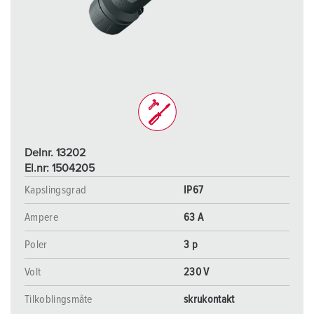
Delnr. 13202
El.nr: 1504205
Kapslingsgrad
IP67
Ampere
63 A
Poler
3 p
Volt
230 V
Tilkoblingsmåte
skrukontakt