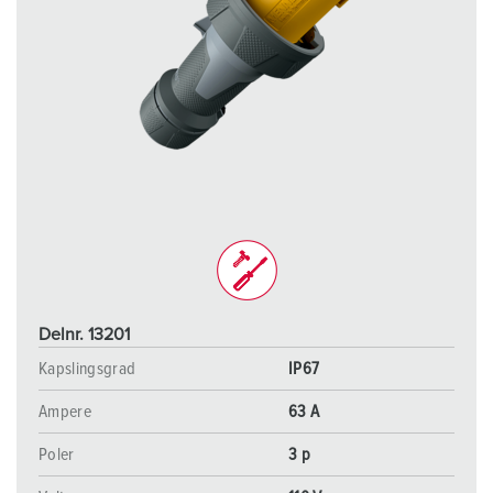
Delnr. 13201
Kapslingsgrad
IP67
Ampere
63 A
Poler
3 p