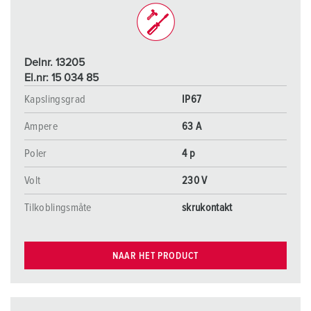
Delnr. 13205
El.nr: 15 034 85
Kapslingsgrad
IP67
Ampere
63 A
Poler
4 p
Volt
230 V
Tilkoblingsmåte
skrukontakt
NAAR HET PRODUCT