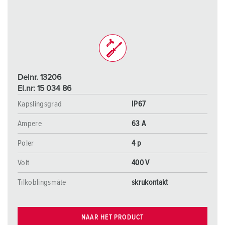
Delnr. 13206
El.nr: 15 034 86
Kapslingsgrad
IP67
Ampere
63 A
Poler
4 p
Volt
400 V
Tilkoblingsmåte
skrukontakt
NAAR HET PRODUCT