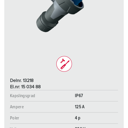
Delnr. 13218
El.nr: 15 034 88
Kapslingsgrad
IP67
Ampere
125 A
Poler
4 p