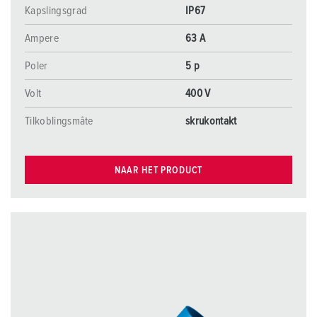
Kapslingsgrad
IP67
Ampere
63 A
Poler
5 p
Volt
400 V
Tilkoblingsmåte
skrukontakt
NAAR HET PRODUCT