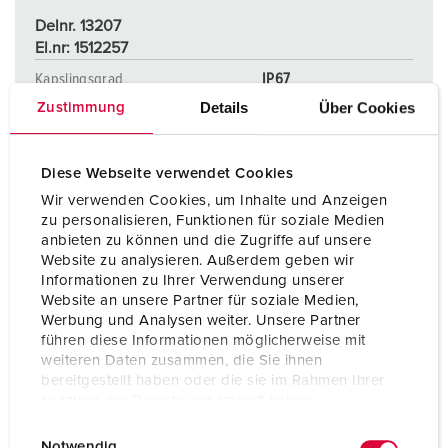
Delnr. 13207
El.nr: 1512257
Kapslingsgrad
IP67
Details
Über Cookies
Zustimmung
Ampere
63 A
Poler
4 p
Diese Webseite verwendet Cookies
Volt
500 V
Wir verwenden Cookies, um Inhalte und Anzeigen
zu personalisieren, Funktionen für soziale Medien
Tilkoblingsmåte
skrukontakt
anbieten zu können und die Zugriffe auf unsere
Website zu analysieren. Außerdem geben wir
Informationen zu Ihrer Verwendung unserer
Website an unsere Partner für soziale Medien,
NAAR HET PRODUCT
Werbung und Analysen weiter. Unsere Partner
führen diese Informationen möglicherweise mit
weiteren Daten zusammen, die Sie ihnen
bereitgestellt haben oder die sie im Rahmen Ihrer
Nutzung der Dienste gesammelt haben.
E
Datenschutzerklärung
Impressum
Notwendig