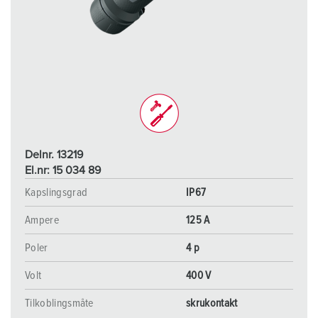
Delnr. 13219
El.nr: 15 034 89
Kapslingsgrad
IP67
Ampere
125 A
Poler
4 p
Volt
400 V
Tilkoblingsmåte
skrukontakt