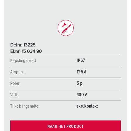
Delnr. 13225
El.nr: 15 034 90
Kapslingsgrad
IP67
Ampere
125 A
Poler
5 p
Volt
400 V
Tilkoblingsmåte
skrukontakt
NAAR HET PRODUCT