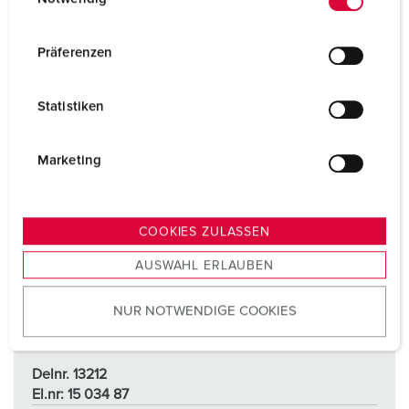
i
n
w
Präferenzen
i
l
Statistiken
l
i
g
Marketing
u
n
g
COOKIES ZULASSEN
s
AUSWAHL ERLAUBEN
a
u
NUR NOTWENDIGE COOKIES
s
w
a
Delnr. 13212
h
El.nr: 15 034 87
l