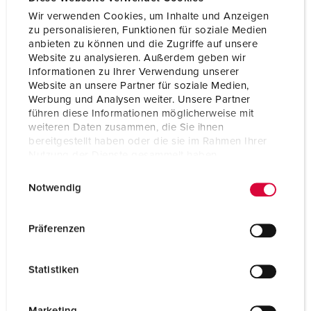
Wir verwenden Cookies, um Inhalte und Anzeigen
zu personalisieren, Funktionen für soziale Medien
anbieten zu können und die Zugriffe auf unsere
Website zu analysieren. Außerdem geben wir
Informationen zu Ihrer Verwendung unserer
Website an unsere Partner für soziale Medien,
Werbung und Analysen weiter. Unsere Partner
führen diese Informationen möglicherweise mit
weiteren Daten zusammen, die Sie ihnen
bereitgestellt haben oder die sie im Rahmen Ihrer
Nutzung der Dienste gesammelt haben.
E
Datenschutzerklärung
Impressum
Delnr. 381
Notwendig
i
Kapslingsgrad
IP44
n
w
Ampere
32 A
Präferenzen
i
Poler
3 p
l
Statistiken
l
Volt
230 V
i
Tilkoblingsmåte
skrukontakt
g
Marketing