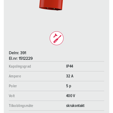
Delnr. 391
El.nr: 1512229
Kapslingsgrad
IP44
Ampere
32 A
Poler
5 p
Volt
400 V
Tilkoblingsmåte
skrukontakt