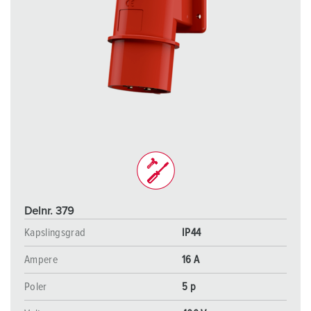
Delnr. 379
Kapslingsgrad
IP44
Ampere
16 A
Poler
5 p