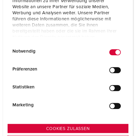
Informationen zu Ihrer Verwendung unserer
Website an unsere Partner für soziale Medien,
NAAR HET PRODUCT
Werbung und Analysen weiter. Unsere Partner
führen diese Informationen möglicherweise mit
weiteren Daten zusammen, die Sie ihnen
bereitgestellt haben oder die sie im Rahmen Ihrer
Nutzung der Dienste gesammelt haben.
E
Datenschutzerklärung
Impressum
Notwendig
i
n
w
Präferenzen
i
l
Statistiken
l
i
g
Marketing
u
n
g
COOKIES ZULASSEN
s