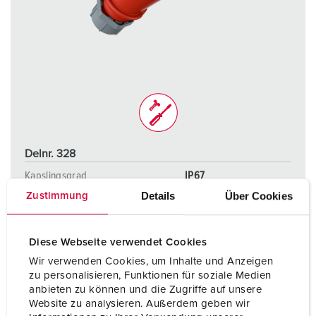
Delnr. 328
Kapslingsgrad
IP67
Details
Über Cookies
Zustimmung
Ampere
32 A
Poler
5 p
Diese Webseite verwendet Cookies
Volt
400 V
Wir verwenden Cookies, um Inhalte und Anzeigen
zu personalisieren, Funktionen für soziale Medien
Tilkoblingsmåte
skrukontakt
anbieten zu können und die Zugriffe auf unsere
Website zu analysieren. Außerdem geben wir