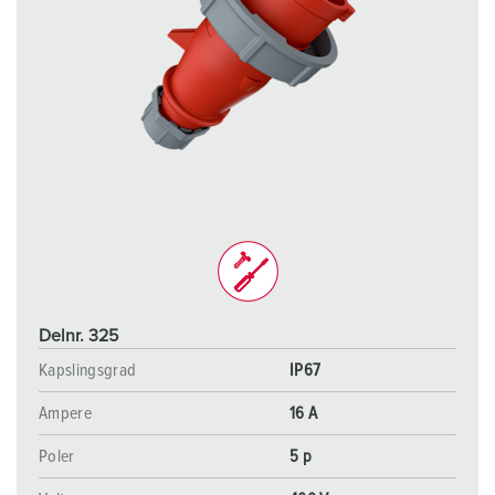
Delnr. 325
Kapslingsgrad
IP67
Ampere
16 A
Poler
5 p