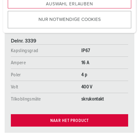
AUSWAHL ERLAUBEN
a
u
NUR NOTWENDIGE COOKIES
s
w
a
Delnr. 3339
h
l
Kapslingsgrad
IP67
Ampere
16 A
Poler
4 p
Volt
400 V
Tilkoblingsmåte
skrukontakt
NAAR HET PRODUCT