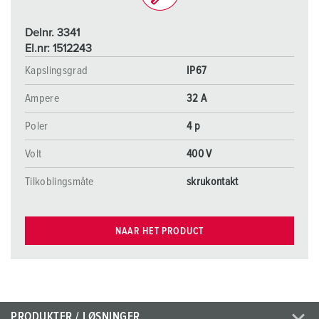
Delnr. 3341
El.nr: 1512243
Kapslingsgrad
IP67
Ampere
32 A
Poler
4 p
Volt
400 V
Tilkoblingsmåte
skrukontakt
NAAR HET PRODUCT
PRODUKTER / LØSNINGER