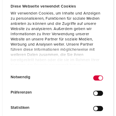
Diese Webseite verwendet Cookies
Wir verwenden Cookies, um Inhalte und Anzeigen
zu personalisieren, Funktionen für soziale Medien
anbieten zu können und die Zugriffe auf unsere
Website zu analysieren. Außerdem geben wir
Informationen zu Ihrer Verwendung unserer
Website an unsere Partner für soziale Medien,
Werbung und Analysen weiter. Unsere Partner
führen diese Informationen möglicherweise mit
weiteren Daten zusammen, die Sie ihnen
bereitgestellt haben oder die sie im Rahmen Ihrer
Nutzung der Dienste gesammelt haben.
E
Datenschutzerklärung
Impressum
Notwendig
Delnr. 949619
i
El.nr: 1578761
n
w
Husmateriale
kunststoff
Präferenzen
i
Kapslingsgrad
IP44
l
Statistiken
l
CEE 16 A, 5 p, 400 V
1