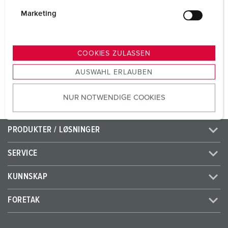
i
g
CEE 32 A, 5 p, 400 V
1
Marketing
u
SCHUKO®
2
n
g
COOKIES ZULASSEN
s
NAAR HET PRODUCT
AUSWAHL ERLAUBEN
a
u
NUR NOTWENDIGE COOKIES
s
w
a
PRODUKTER / LØSNINGER
h
l
SERVICE
KUNNSKAP
FORETAK