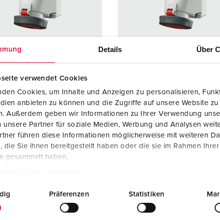
Internasjonale standarder for stikkforbindelser
B
Data-/nettverksteknikk
F
Produkter med utvidede utførelser og tilleggsprodukter
C
Details
Über C
mmung
Tilbehør
T
seite verwendet Cookies
. 139
Delnr. 143
A
den Cookies, um Inhalte und Anzeigen zu personalisieren, Funkt
: 15 045 32
El.nr: 15 034 27
dien anbieten zu können und die Zugriffe auf unsere Website zu
ingsgrad
IP67
Kapslingsgrad
IP67
en. Außerdem geben wir Informationen zu Ihrer Verwendung unse
 unsere Partner für soziale Medien, Werbung und Analysen weite
re
125 A
Ampere
125 A
tner führen diese Informationen möglicherweise mit weiteren D
die Sie ihnen bereitgestellt haben oder die sie im Rahmen Ihre
4 p
Poler
5 p
te gesammelt haben.
400 V
Volt
400 V
tzerklärung
Impressum
blingsmåte
skrukontakt
Tilkoblingsmåte
skrukont
dig
Präferenzen
Statistiken
Mar
kt
X-CONTACT
Kontakt
Kontakt
r som tål