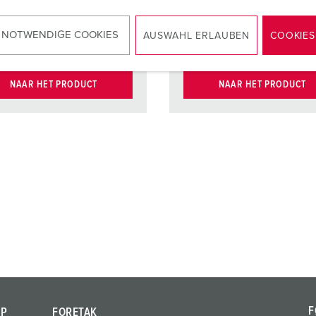
høy var
 NOTWENDIGE COOKIES
Kontakt
X-CONT
AUSWAHL ERLAUBEN
COOKIES
NAAR HET PRODUCT
NAAR HET PRODUCT
F
AP
FORETAK