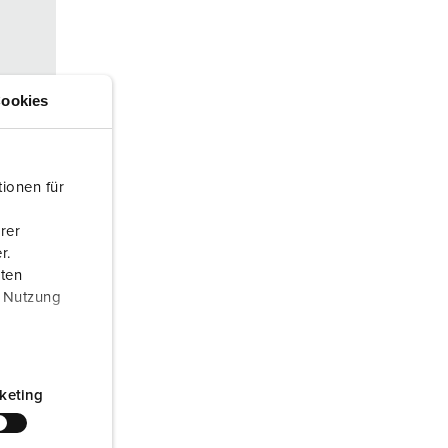
rannvern og beredskap
or kjølecontainere
amping
ookies
M iht. tysk militær standard
rrangementsteknikk
ionen für
rer
r.
aten
r Nutzung
akt
keting
enhete
er