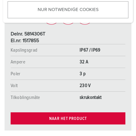
u
NUR NOTWENDIGE COOKIES
s
w
a
h
Delnr. 5814306T
l
El.nr: 1517855
Kapslingsgrad
IP67 / IP69
Ampere
32 A
Poler
3 p
Volt
230 V
Tilkoblingsmåte
skrukontakt
NAAR HET PRODUCT