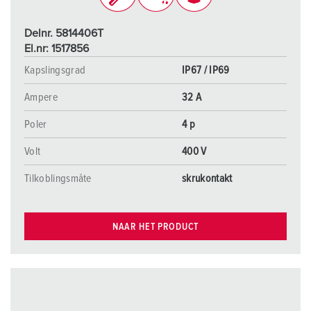
Delnr. 5814406T
El.nr: 1517856
Kapslingsgrad
IP67 / IP69
Ampere
32 A
Poler
4 p
Volt
400 V
Tilkoblingsmåte
skrukontakt
NAAR HET PRODUCT