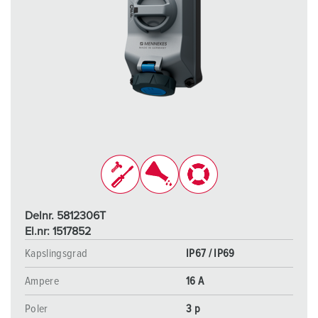
Delnr. 5812306T
El.nr: 1517852
Kapslingsgrad
IP67 / IP69
Ampere
16 A
Poler
3 p