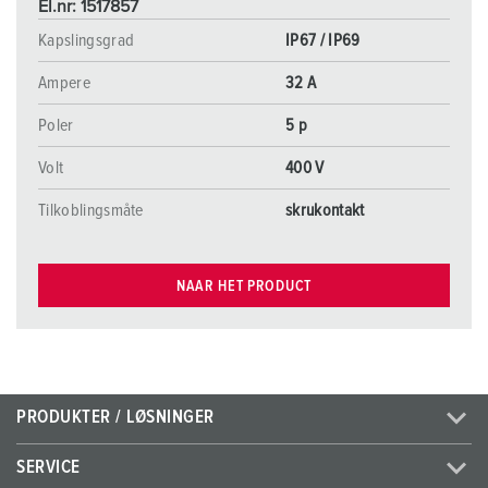
El.nr: 1517857
Kapslingsgrad
IP67 / IP69
Ampere
32 A
Poler
5 p
Volt
400 V
Tilkoblingsmåte
skrukontakt
NAAR HET PRODUCT
PRODUKTER / LØSNINGER
SERVICE