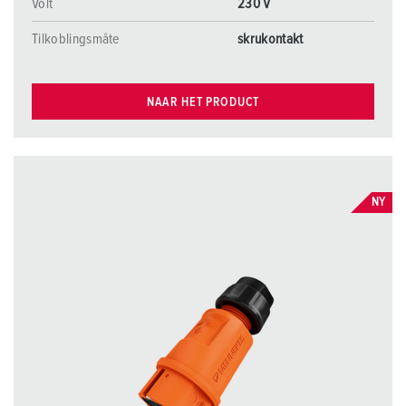
Volt
230 V
Tilkoblingsmåte
skrukontakt
NAAR HET PRODUCT
NY