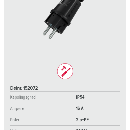
Delnr. 152072
Kapslingsgrad
IP54
Ampere
16 A
Poler
2 p+PE