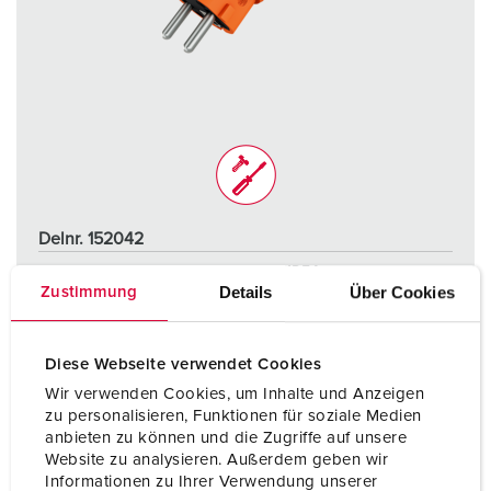
Delnr. 152042
Kapslingsgrad
IP54
Details
Über Cookies
Zustimmung
Ampere
16 A
Poler
2 p+PE
Diese Webseite verwendet Cookies
Wir verwenden Cookies, um Inhalte und Anzeigen
Volt
230 V
zu personalisieren, Funktionen für soziale Medien
anbieten zu können und die Zugriffe auf unsere
Tilkoblingsmåte
skrukontakt
Website zu analysieren. Außerdem geben wir
Informationen zu Ihrer Verwendung unserer