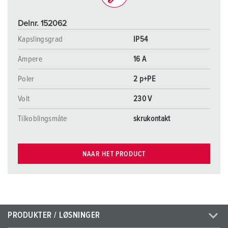
Delnr. 152062
Kapslingsgrad
IP54
Ampere
16 A
Poler
2 p+PE
Volt
230 V
Tilkoblingsmåte
skrukontakt
NAAR HET PRODUCT
PRODUKTER / LØSNINGER