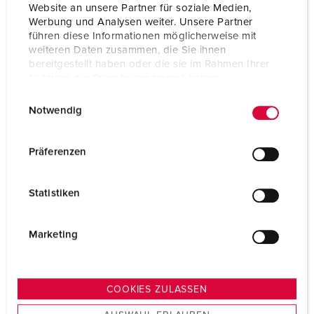
Website an unsere Partner für soziale Medien,
NAAR HET PRODUCT
Werbung und Analysen weiter. Unsere Partner
führen diese Informationen möglicherweise mit
weiteren Daten zusammen, die Sie ihnen
bereitgestellt haben oder die sie im Rahmen Ihrer
Nutzung der Dienste gesammelt haben.
NY
E
Datenschutzerklärung
Impressum
Notwendig
i
n
w
Präferenzen
i
l
Statistiken
l
i
g
Marketing
u
n
g
COOKIES ZULASSEN
s