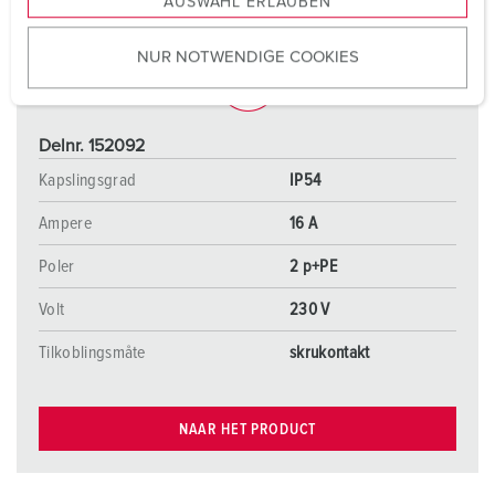
AUSWAHL ERLAUBEN
a
u
NUR NOTWENDIGE COOKIES
s
w
a
h
Delnr. 152092
l
Kapslingsgrad
IP54
Ampere
16 A
Poler
2 p+PE
Volt
230 V
Tilkoblingsmåte
skrukontakt
NAAR HET PRODUCT