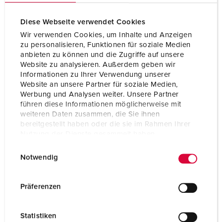
Diese Webseite verwendet Cookies
Wir verwenden Cookies, um Inhalte und Anzeigen
zu personalisieren, Funktionen für soziale Medien
anbieten zu können und die Zugriffe auf unsere
Website zu analysieren. Außerdem geben wir
Informationen zu Ihrer Verwendung unserer
Website an unsere Partner für soziale Medien,
Werbung und Analysen weiter. Unsere Partner
führen diese Informationen möglicherweise mit
weiteren Daten zusammen, die Sie ihnen
bereitgestellt haben oder die sie im Rahmen Ihrer
Nutzung der Dienste gesammelt haben.
E
Datenschutzerklärung
Impressum
Delnr. 1720
Notwendig
i
El.nr: 15 034 37
n
Kapslingsgrad
IP44
w
Präferenzen
Ampere
16 A
i
l
Poler
3 p
Statistiken
l