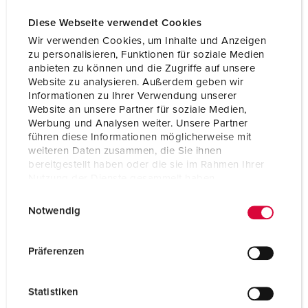
Diese Webseite verwendet Cookies
Wir verwenden Cookies, um Inhalte und Anzeigen
zu personalisieren, Funktionen für soziale Medien
anbieten zu können und die Zugriffe auf unsere
Website zu analysieren. Außerdem geben wir
Informationen zu Ihrer Verwendung unserer
Website an unsere Partner für soziale Medien,
Werbung und Analysen weiter. Unsere Partner
führen diese Informationen möglicherweise mit
weiteren Daten zusammen, die Sie ihnen
bereitgestellt haben oder die sie im Rahmen Ihrer
Nutzung der Dienste gesammelt haben.
E
Datenschutzerklärung
Impressum
Delnr. 1411
Notwendig
i
Kapslingsgrad
IP44
n
w
Präferenzen
Ampere
16 A
i
l
Poler
3 p
Statistiken
l