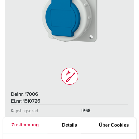
Delnr. 17006
El.nr: 1510726
Kapslingsgrad
IP68
Ampere
16 A
Details
Über Cookies
Zustimmung
Poler
2 p+PE