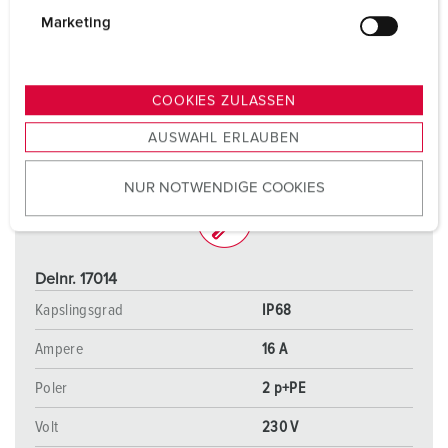
g
Marketing
u
n
g
COOKIES ZULASSEN
s
AUSWAHL ERLAUBEN
a
u
NUR NOTWENDIGE COOKIES
s
w
a
h
Delnr. 17014
l
Kapslingsgrad
IP68
Ampere
16 A
Poler
2 p+PE
Volt
230 V