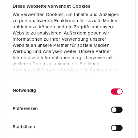
Diese Webseite verwendet Cookies
Volt
230 V
Wir verwenden Cookies, um Inhalte und Anzeigen
Tilkoblingsmåte
skrukontakt
zu personalisieren, Funktionen für soziale Medien
anbieten zu können und die Zugriffe auf unsere
Kontakt
standard
Website zu analysieren. Außerdem geben wir
Informationen zu Ihrer Verwendung unserer
Website an unsere Partner für soziale Medien,
Werbung und Analysen weiter. Unsere Partner
NAAR HET PRODUCT
führen diese Informationen möglicherweise mit
weiteren Daten zusammen, die Sie ihnen
bereitgestellt haben oder die sie im Rahmen Ihrer
Nutzung der Dienste gesammelt haben.
E
Datenschutzerklärung
Impressum
Notwendig
i
n
w
Präferenzen
i
l
Statistiken
l
i