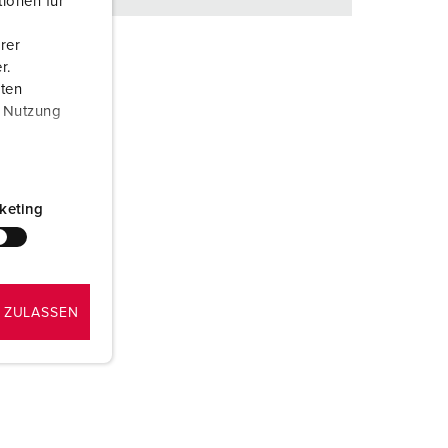
ionen für
rer
r.
aten
r Nutzung
keting
 ZULASSEN