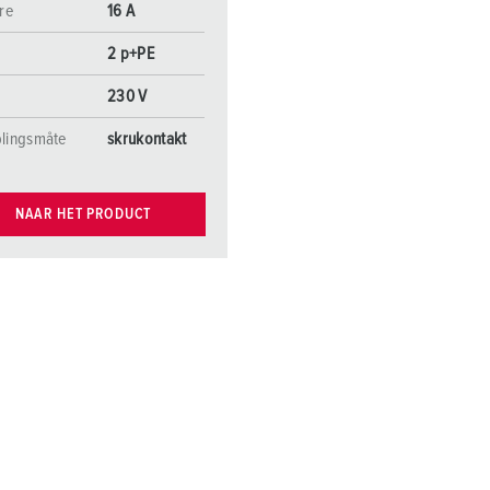
re
16 A
2 p+PE
230 V
blingsmåte
skrukontakt
NAAR HET PRODUCT