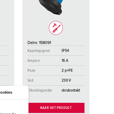
rannvern og beredskap
or kjølecontainere
amping
M iht. tysk militær standard
Delnr. 158091
rrangementsteknikk
Kapslingsgrad
IP54
Ampere
16 A
Poler
2 p+PE
Volt
230 V
akt
Tilkoblingsmåte
skrukontakt
ookies
NAAR HET PRODUCT