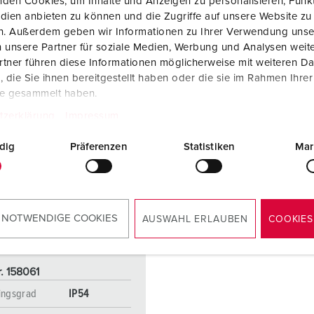
den Cookies, um Inhalte und Anzeigen zu personalisieren, Funkt
dien anbieten zu können und die Zugriffe auf unsere Website zu
en. Außerdem geben wir Informationen zu Ihrer Verwendung unse
 unsere Partner für soziale Medien, Werbung und Analysen weite
tner führen diese Informationen möglicherweise mit weiteren D
NY
die Sie ihnen bereitgestellt haben oder die sie im Rahmen Ihre
te gesammelt haben.
tzerklärung
Impressum
dig
Präferenzen
Statistiken
Mar
 NOTWENDIGE COOKIES
AUSWAHL ERLAUBEN
COOKIES
. 158061
ingsgrad
IP54