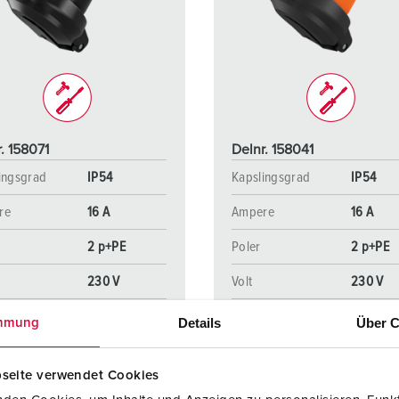
Internasjonale standarder for stikkforbindelser
B
Data-/nettverksteknikk
F
Produkter med utvidede utførelser og tilleggsprodukter
C
Tilbehør
T
. 158071
Delnr. 158041
A
ingsgrad
IP54
Kapslingsgrad
IP54
re
16 A
Ampere
16 A
2 p+PE
Poler
2 p+PE
230 V
Volt
230 V
blingsmåte
skrukontakt
Tilkoblingsmåte
skrukont
Details
Über C
mmung
seite verwendet Cookies
NAAR HET PRODUCT
NAAR HET PRODUCT