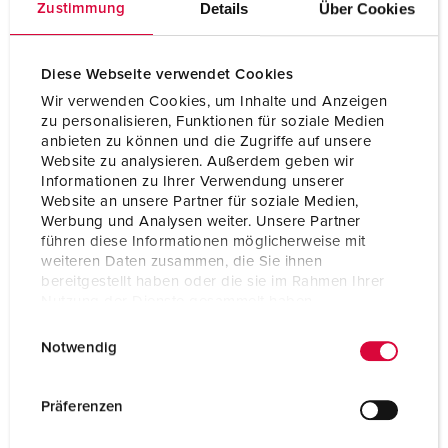
Details
Über Cookies
Zustimmung
Diese Webseite verwendet Cookies
Wir verwenden Cookies, um Inhalte und Anzeigen
zu personalisieren, Funktionen für soziale Medien
anbieten zu können und die Zugriffe auf unsere
Website zu analysieren. Außerdem geben wir
Informationen zu Ihrer Verwendung unserer
Website an unsere Partner für soziale Medien,
Werbung und Analysen weiter. Unsere Partner
führen diese Informationen möglicherweise mit
weiteren Daten zusammen, die Sie ihnen
bereitgestellt haben oder die sie im Rahmen Ihrer
Nutzung der Dienste gesammelt haben.
Delnr. 13112
El.nr: 15 033 19
E
Datenschutzerklärung
Impressum
Notwendig
i
Kapslingsgrad
IP54
n
Ampere
63 A
w
Präferenzen
i
Poler
5 p