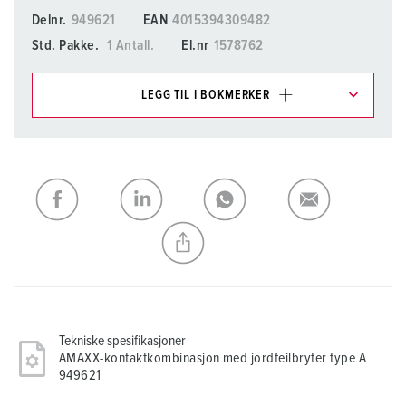
Delnr.
949621
EAN
4015394309482
Std. Pakke.
1 Antall.
El.nr
1578762
LEGG TIL I BOKMERKER
Du kan administrere produktene våre i ulike lister i
handleliste-/handlekurvområdet.
Min liste
(0)
LEGG TIL
OPPRETT EN NY LISTE
Tekniske spesifikasjoner
AMAXX-kontaktkombinasjon med jordfeilbryter type A
949621