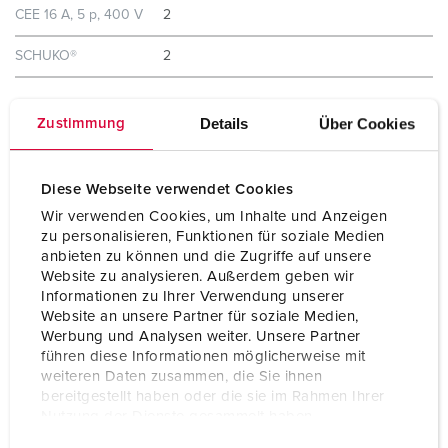
CEE 16 A, 5 p, 400 V
2
SCHUKO®
2
Sikring
2 Jordfeilautomat 16A 4p C 6kA
Details
Über Cookies
Zustimmung
2 Jordfeilautomat 16A 2p C 10kA
Forankoblet sikring
63 A
Diese Webseite verwendet Cookies
maks.
Wir verwenden Cookies, um Inhalte und Anzeigen
zu personalisieren, Funktionen für soziale Medien
InA
31 A
anbieten zu können und die Zugriffe auf unsere
Website zu analysieren. Außerdem geben wir
RDF
0.65
Informationen zu Ihrer Verwendung unserer
Website an unsere Partner für soziale Medien,
Werbung und Analysen weiter. Unsere Partner
Tilkobling /
for 2 kabler opptil 5 x 25 mm² (fleksibel
führen diese Informationen möglicherweise mit
Tilførselsledning
maks. 16 mm²)
weiteren Daten zusammen, die Sie ihnen
bereitgestellt haben oder die sie im Rahmen Ihrer
Kapslingsgrad
IP67
Nutzung der Dienste gesammelt haben.
E
Datenschutzerklärung
Impressum