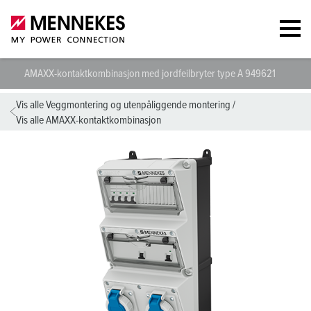
AMAXX-kontaktkombinasjon med jordfeilbryter type A 949621
Tekn
Vis alle Veggmontering og utenpåliggende montering
/
Vis alle AMAXX-kontaktkombinasjon