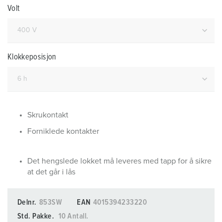
Volt
Klokkeposisjon
Skrukontakt
Forniklede kontakter
Det hengslede lokket må leveres med tapp for å sikre
at det går i lås
Delnr.
853SW
EAN
4015394233220
Std. Pakke.
10 Antall.