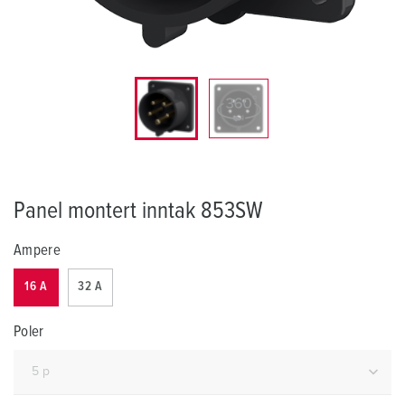
Panel montert inntak 853SW
Ampere
16 A
32 A
Poler