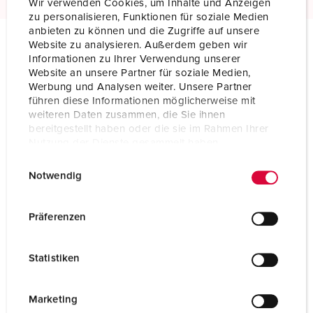
Wir verwenden Cookies, um Inhalte und Anzeigen
zu personalisieren, Funktionen für soziale Medien
anbieten zu können und die Zugriffe auf unsere
Website zu analysieren. Außerdem geben wir
Informationen zu Ihrer Verwendung unserer
Tekniske spesifikasjoner
Website an unsere Partner für soziale Medien,
Panel montert inntak 853SW
Werbung und Analysen weiter. Unsere Partner
führen diese Informationen möglicherweise mit
Ampere
16 A
weiteren Daten zusammen, die Sie ihnen
bereitgestellt haben oder die sie im Rahmen Ihrer
Poler
5 p
Nutzung der Dienste gesammelt haben.
E
Datenschutzerklärung
Impressum
Volt
400 V
Notwendig
i
Klokkeposisjon
6 h
n
w
Präferenzen
Hertz
50-60 Hz
i
l
Tilkoblingsmåte
skrukontakt
Statistiken
l
i
Kontakt
forniklede kontakter
g
Marketing
Kapslingsgrad
IP44