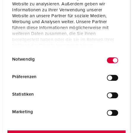
Website zu analysieren. Außerdem geben wir
Tilkoblingsmåte
skrukontakt
Informationen zu Ihrer Verwendung unserer
Website an unsere Partner für soziale Medien,
Kontakt
standard
Werbung und Analysen weiter. Unsere Partner
führen diese Informationen möglicherweise mit
Kapslingsgrad
IP44
weiteren Daten zusammen, die Sie ihnen
bereitgestellt haben oder die sie im Rahmen Ihrer
Vekt
116 g
Nutzung der Dienste gesammelt haben.
Kontrollmerke
VDE
E
Datenschutzerklärung
Impressum
EAC
Notwendig
i
n
w
Präferenzen
i
l
Statistiken
l
i
g
Marketing
u
n
g