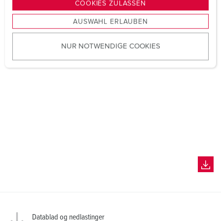
COOKIES ZULASSEN
s
AUSWAHL ERLAUBEN
a
u
NUR NOTWENDIGE COOKIES
s
w
a
h
l
Datablad og nedlastinger