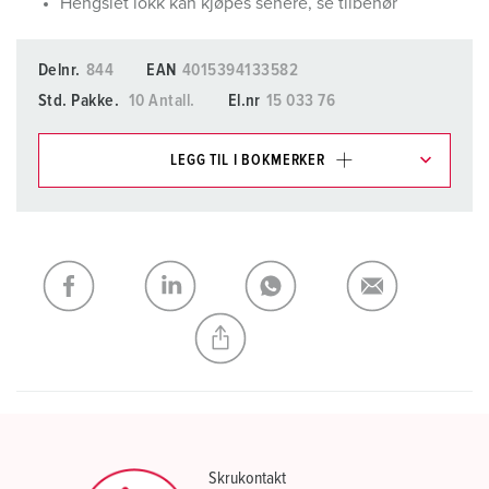
Hengslet lokk kan kjøpes senere, se tilbehør
Delnr.
844
EAN
4015394133582
Std. Pakke.
10 Antall.
El.nr
15 033 76
LEGG TIL I BOKMERKER
Du kan administrere produktene våre i ulike lister i
handleliste-/handlekurvområdet.
Min liste
(0)
LEGG TIL
OPPRETT EN NY LISTE
Skrukontakt