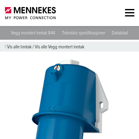
Vegg montert inntak 844
Tekniske spesifikasjoner
Datablad og ne
Vis alle Inntak
/
Vis alle Vegg montert inntak