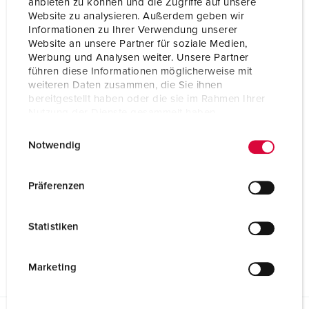
anbieten zu können und die Zugriffe auf unsere
OPPRETT EN NY LISTE
Website zu analysieren. Außerdem geben wir
Informationen zu Ihrer Verwendung unserer
Website an unsere Partner für soziale Medien,
Werbung und Analysen weiter. Unsere Partner
führen diese Informationen möglicherweise mit
weiteren Daten zusammen, die Sie ihnen
Datablad og nedlastinger
bereitgestellt haben oder die sie im Rahmen Ihrer
Forlengelseskabel PowerTOP® Xtension 8205
Nutzung der Dienste gesammelt haben.
Produktdatablad
E
Datenschutzerklärung
Impressum
Forlengelseskabel PowerTOP® Xtension 8205
Notwendig
i
PDF, 1 MB
n
w
Monteringsveiledning/bruksanvisning
Präferenzen
Forlengelseskabel PowerTOP® Xtension 8205
i
PDF, 9 MB
l
Statistiken
l
Brosjyre
i
Forlengelseskabel PowerTOP® Xtension 8205
PDF, 316 KB
g
Marketing
u
n