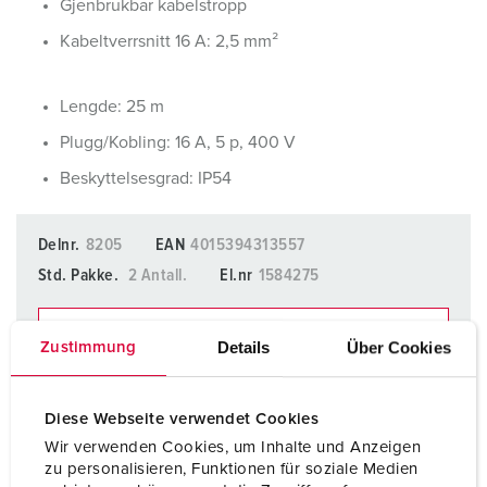
Gjenbrukbar kabelstropp
Kabeltverrsnitt 16 A: 2,5 mm²
Lengde: 25 m
Plugg/Kobling: 16 A, 5 p, 400 V
Beskyttelsesgrad: IP54
Delnr.
8205
EAN
4015394313557
Std. Pakke.
2 Antall.
El.nr
1584275
LEGG TIL I BOKMERKER
Details
Über Cookies
Zustimmung
Du kan administrere produktene våre i ulike lister i
handleliste-/handlekurvområdet.
Diese Webseite verwendet Cookies
Min liste
(0)
LEGG TIL
Wir verwenden Cookies, um Inhalte und Anzeigen
zu personalisieren, Funktionen für soziale Medien