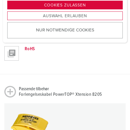
g
COOKIES ZULASSEN
Retningslinjer
s
Forlengelseskabel PowerTOP® Xtension 8205
AUSWAHL ERLAUBEN
a
u
REACh
NUR NOTWENDIGE COOKIES
s
w
a
RoHS
h
l
Passende tilbehør
Forlengelseskabel PowerTOP® Xtension 8205