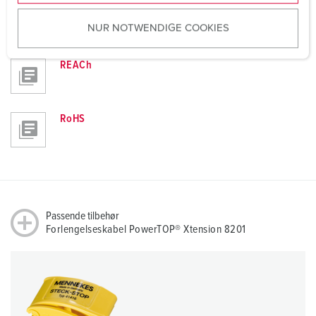
u
Retningslinjer
NUR NOTWENDIGE COOKIES
s
Forlengelseskabel PowerTOP® Xtension 8201
w
a
REACh
h
l
RoHS
Passende tilbehør
Forlengelseskabel PowerTOP® Xtension 8201