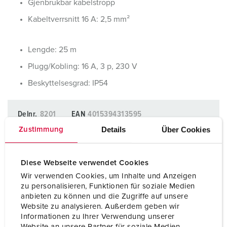
Gjenbrukbar kabelstropp
Kabeltverrsnitt 16 A: 2,5 mm²
Lengde: 25 m
Plugg/Kobling: 16 A, 3 p, 230 V
Beskyttelsesgrad: IP54
Delnr.
8201
EAN
4015394313595
Std. Pakke.
3 Antall.
El.nr
1584271
Details
Über Cookies
Zustimmung
LEGG TIL I BOKMERKER
Diese Webseite verwendet Cookies
Wir verwenden Cookies, um Inhalte und Anzeigen
Du kan administrere produktene våre i ulike lister i
zu personalisieren, Funktionen für soziale Medien
handleliste-/handlekurvområdet.
anbieten zu können und die Zugriffe auf unsere
Min liste
(0)
LEGG TIL
Website zu analysieren. Außerdem geben wir
Informationen zu Ihrer Verwendung unserer
Website an unsere Partner für soziale Medien,