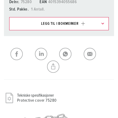
Delnr.
75280
EAN
4015394055686
Std. Pakke.
1 Antall.
LEGG TIL I BOKMERKER
Du kan administrere produktene våre i ulike lister i
handleliste-/handlekurvområdet.
Min liste
(0)
LEGG TIL
OPPRETT EN NY LISTE
Tekniske spesifikasjoner
Protective cover 75280