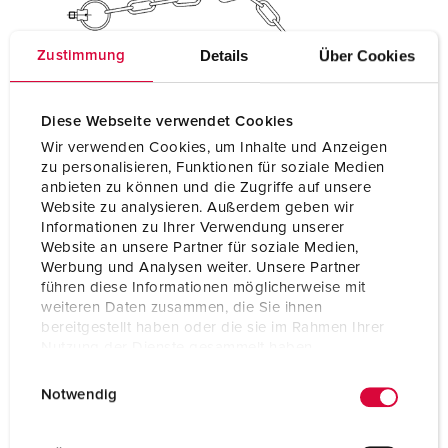
Details
Über Cookies
Zustimmung
Diese Webseite verwendet Cookies
Wir verwenden Cookies, um Inhalte und Anzeigen
zu personalisieren, Funktionen für soziale Medien
anbieten zu können und die Zugriffe auf unsere
Website zu analysieren. Außerdem geben wir
Informationen zu Ihrer Verwendung unserer
Website an unsere Partner für soziale Medien,
Werbung und Analysen weiter. Unsere Partner
führen diese Informationen möglicherweise mit
weiteren Daten zusammen, die Sie ihnen
bereitgestellt haben oder die sie im Rahmen Ihrer
Nutzung der Dienste gesammelt haben.
E
Datenschutzerklärung
Impressum
Notwendig
i
n