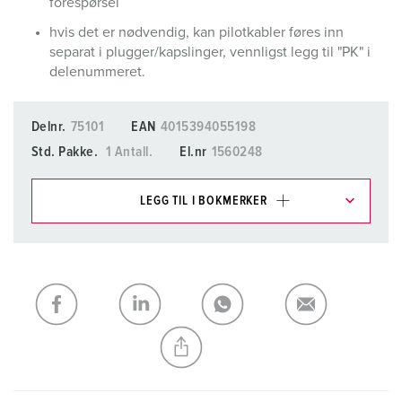
forespørsel
hvis det er nødvendig, kan pilotkabler føres inn
separat i plugger/kapslinger, vennligst legg til "PK" i
delenummeret.
Delnr.
75101
EAN
4015394055198
Std. Pakke.
1 Antall.
El.nr
1560248
LEGG TIL I BOKMERKER
Du kan administrere produktene våre i ulike lister i
handleliste-/handlekurvområdet.
Min liste
(0)
LEGG TIL
OPPRETT EN NY LISTE