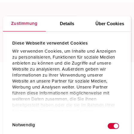
Skrukontakt
Details
Über Cookies
Zustimmung
Standard skruklemmeteknikk
Les mer
Diese Webseite verwendet Cookies
Wir verwenden Cookies, um Inhalte und Anzeigen
zu personalisieren, Funktionen für soziale Medien
anbieten zu können und die Zugriffe auf unsere
Website zu analysieren. Außerdem geben wir
Informationen zu Ihrer Verwendung unserer
Tekniske spesifikasjoner
Website an unsere Partner für soziale Medien,
Skjøtekontakt 75101
Werbung und Analysen weiter. Unsere Partner
führen diese Informationen möglicherweise mit
weiteren Daten zusammen, die Sie ihnen
Ampere
250 A
bereitgestellt haben oder die sie im Rahmen Ihrer
Nutzung der Dienste gesammelt haben.
Poler
5 p
E
Datenschutzerklärung
Impressum
Notwendig
Volt
400 V
i