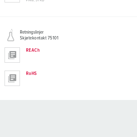
PNG, 31 KB
Retningslinjer
Skjøtekontakt 75101
REACh
RoHS