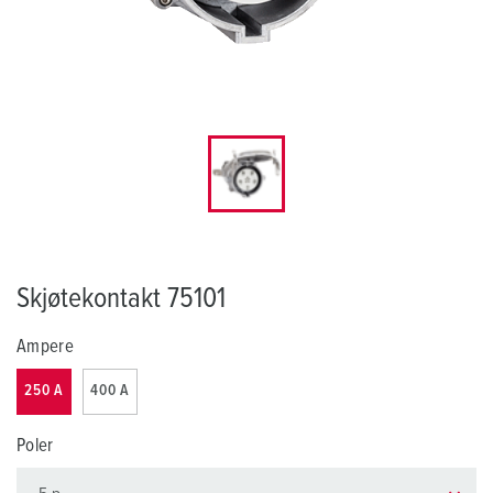
Skjøtekontakt 75101
Ampere
250 A
400 A
Poler