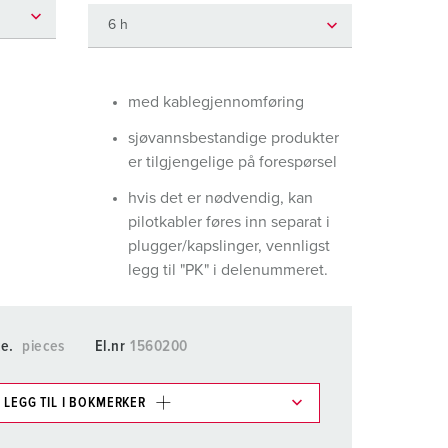
rannvern og beredskap
or kjølecontainere
amping
med kablegjennomføring
sjøvannsbestandige produkter
M iht. tysk militær standard
er tilgjengelige på forespørsel
rrangementsteknikk
hvis det er nødvendig, kan
pilotkabler føres inn separat i
plugger/kapslinger, vennligst
legg til "PK" i delenummeret.
ke.
pieces
El.nr
1560200
LEGG TIL I BOKMERKER
ene våre i ulike lister i