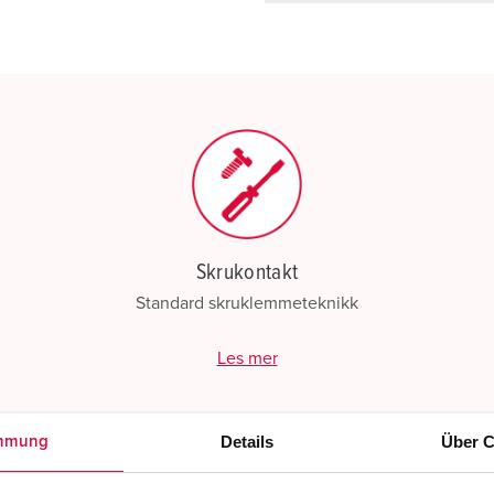
handleliste-/handlekurvom
Min liste
(0)
Skrukontakt
Standard skruklemmeteknikk
Les mer
Details
Über C
mmung