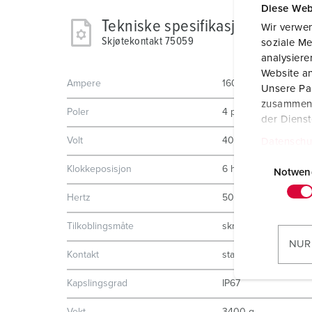
Diese Web
Tekniske spesifikasjoner
Wir verwen
Skjøtekontakt 75059
soziale Me
analysier
Website an
Ampere
160 A
Unsere Par
zusammen, 
Poler
4 p
der Diens
Volt
400 V
Datenschu
E
Klokkeposisjon
6 h
i
Notwen
n
Hertz
50-60 Hz
w
i
Tilkoblingsmåte
skrukontakt
l
NUR
Kontakt
standard
l
i
Kapslingsgrad
IP67
g
u