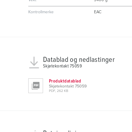
Vekt
3400 g
n
g
Kontrollmerke
EAC
s
a
u
s
w
a
Datablad og nedlastinger
h
Skjøtekontakt 75059
l
Produktdatablad
Skjøtekontakt 75059
PDF, 262 KB