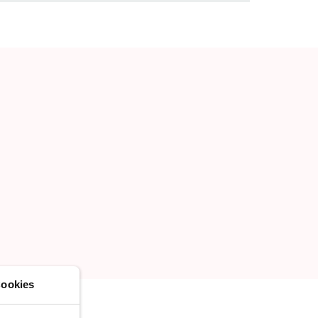
rådet.
LEGG TIL
OPPRETT EN NY LISTE
ookies