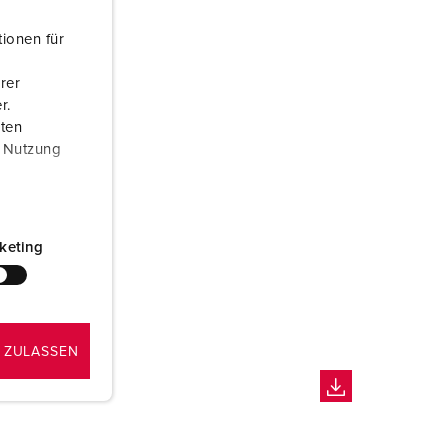
ionen für
rer
r.
aten
r Nutzung
keting
 ZULASSEN