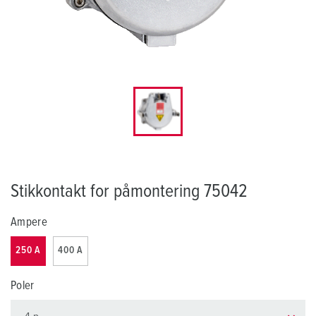
Stikkontakt for påmontering 75042
Ampere
250 A
400 A
Poler