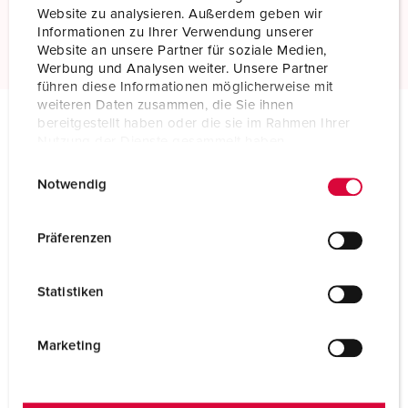
Website zu analysieren. Außerdem geben wir
Les mer
Informationen zu Ihrer Verwendung unserer
Website an unsere Partner für soziale Medien,
Werbung und Analysen weiter. Unsere Partner
führen diese Informationen möglicherweise mit
weiteren Daten zusammen, die Sie ihnen
bereitgestellt haben oder die sie im Rahmen Ihrer
Nutzung der Dienste gesammelt haben.
Tekniske spesifikasjoner
Stikkontakt for påmontering 75042
E
Datenschutzerklärung
Impressum
Notwendig
i
Ampere
250 A
n
w
Präferenzen
Poler
4 p
i
l
Volt
500 V
Statistiken
l
Klokkeposisjon
7 h
i
g
Marketing
Hertz
50-60 Hz
u
n
Tilkoblingsmåte
skrukontakt