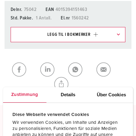
Delnr.
75042
EAN
4015394151463
Std. Pakke.
1 Antall.
El.nr
1560242
LEGG TIL I BOKMERKER
Du kan administrere produktene våre i ulike lister i
handleliste-/handlekurvområdet.
Min liste
(0)
LEGG TIL
OPPRETT EN NY LISTE
Details
Über Cookies
Zustimmung
Diese Webseite verwendet Cookies
Wir verwenden Cookies, um Inhalte und Anzeigen
Skrukontakt
zu personalisieren, Funktionen für soziale Medien
Standard skruklemmeteknikk
anbieten zu können und die Zugriffe auf unsere